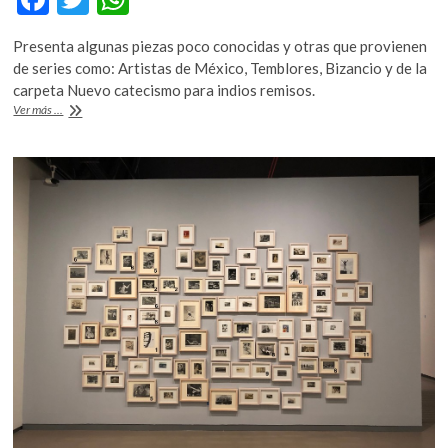
k
ac
w
h
o
Presenta algunas piezas poco conocidas y otras que provienen
e
itt
at
p
de series como: Artistas de México, Temblores, Bizancio y de la
e
b
er
s
carpeta Nuevo catecismo para indios remisos.
n
El
Ver más ...
o
A
domingo,
Toledo
o
p
tendrá
k
p
su
Fandango