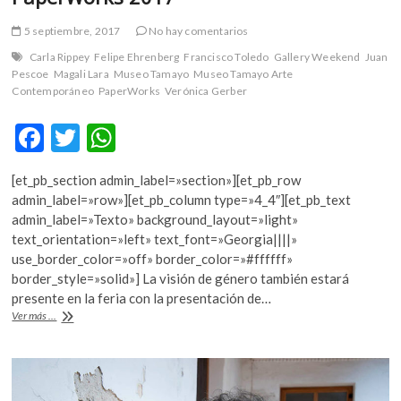
5 septiembre, 2017
No hay comentarios
Carla Rippey
Felipe Ehrenberg
Francisco Toledo
Gallery Weekend
Juan
Pescoe
Magali Lara
Museo Tamayo
Museo Tamayo Arte
Contemporáneo
PaperWorks
Verónica Gerber
F
T
W
ac
w
h
[et_pb_section admin_label=»section»][et_pb_row
e
itt
at
admin_label=»row»][et_pb_column type=»4_4″][et_pb_text
b
er
s
admin_label=»Texto» background_layout=»light»
text_orientation=»left» text_font=»Georgia||||»
o
A
use_border_color=»off» border_color=»#ffffff»
o
p
border_style=»solid»] La visión de género también estará
presente en la feria con la presentación de…
k
p
El
Ver más ...
Museo
Tamayo
albergará
PaperWorks
2017