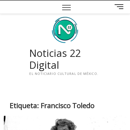
Saltar
B
al
o
contenido
t
ó
n
d
e
Noticias 22
m
e
Digital
n
ú
EL NOTICIARIO CULTURAL DE MÉXICO.
i
n
s
t
Etiqueta:
Francisco Toledo
a
g
r
a