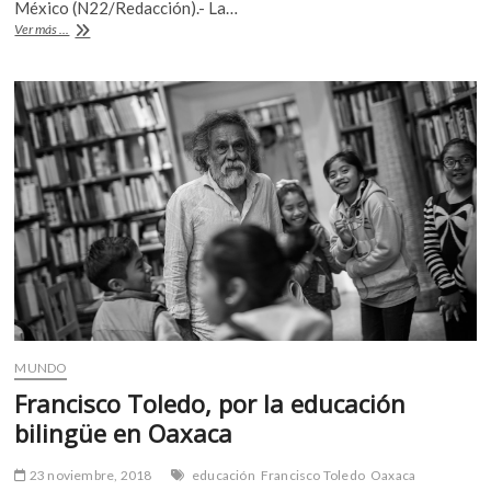
b
er
s
México (N22/Redacción).- La…
Fundación
Ver más ...
o
A
de
Francisco
o
p
Toledo
k
p
crea
juego
para
aprender
zapoteco
MUNDO
Francisco Toledo, por la educación
bilingüe en Oaxaca
23 noviembre, 2018
educación
Francisco Toledo
Oaxaca