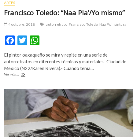
ARTES
Francisco Toledo: “Naa Pia’/Yo mismo”
4 octubre, 2018
autorretrato
Francisco Toledo
Naa Pia'
pintura
F
T
W
ac
w
h
El pintor oaxaqueño se mira y repite en una serie de
e
itt
at
autorretratos en diferentes técnicas y materiales Ciudad de
b
er
s
México (N22/Karen Rivera).- Cuando tenía…
Francisco
Ver más ...
o
A
Toledo:
“Naa
o
p
Pia’/Yo
k
p
mismo”