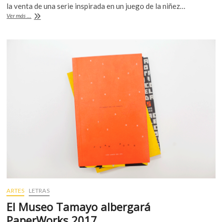
o
p
la venta de una serie inspirada en un juego de la niñez…
Toledo
Ver más ...
k
p
crea
grabados
para
apoyar
a
damnificados
del
Istmo
ARTES
LETRAS
El Museo Tamayo albergará
PaperWorks 2017