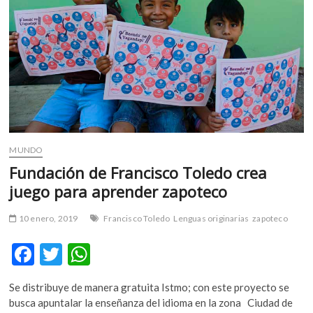
MUNDO
Fundación de Francisco Toledo crea
juego para aprender zapoteco
10 enero, 2019
Francisco Toledo
Lenguas originarias
zapoteco
F
T
W
ac
w
h
Se distribuye de manera gratuita Istmo; con este proyecto se
e
itt
at
busca apuntalar la enseñanza del idioma en la zona Ciudad de