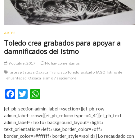
ARTES
Toledo crea grabados para apoyar a
damnificados del Istmo
9 octubre, 2017
No hay comentarios
artes plásticas Oaxaca
Francisco Toledo
grabado
IAGO
Istmo de
Tehuantepec
Oaxaca
sismo 7 septiembre
F
T
W
ac
w
h
[et_pb_section admin_label=»section»][et_pb_row
e
itt
at
admin_label=»row»][et_pb_column type=»4_4″][et_pb_text
b
er
s
admin_label=»Texto» background_layout=»light»
text_orientation=»left» use_border_color=»off»
o
A
border_color=»#ffffff» border_style=»solid»] Lo recaudado con