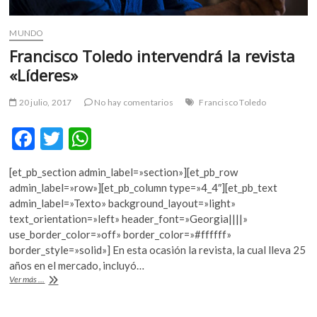
MUNDO
Francisco Toledo intervendrá la revista
«Líderes»
20 julio, 2017
No hay comentarios
Francisco Toledo
F
T
W
ac
w
h
[et_pb_section admin_label=»section»][et_pb_row
e
itt
at
admin_label=»row»][et_pb_column type=»4_4″][et_pb_text
b
er
s
admin_label=»Texto» background_layout=»light»
text_orientation=»left» header_font=»Georgia||||»
o
A
use_border_color=»off» border_color=»#ffffff»
o
p
border_style=»solid»] En esta ocasión la revista, la cual lleva 25
años en el mercado, incluyó…
k
p
Francisco
Ver más ...
Toledo
intervendrá
la