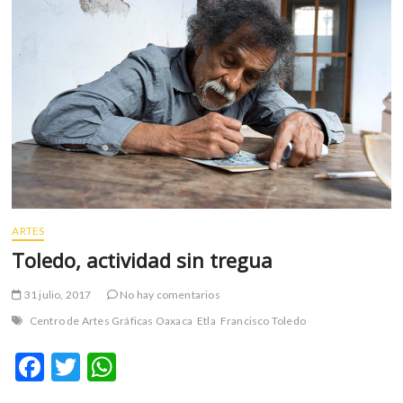
ARTES
Toledo, actividad sin tregua
31 julio, 2017
No hay comentarios
Centro de Artes Gráficas Oaxaca
Etla
Francisco Toledo
F
T
W
ac
w
h