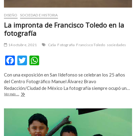
DISEÑO
SOCIEDAD E HISTORIA
La impronta de Francisco Toledo en la
fotografía
14 octubre, 2021
CaSa
Fotografía
Francisco Toledo
sociedades
F
T
W
ac
w
h
Con una exposición en San Ildefonso se celebran los 25 años
e
itt
at
del Centro Fotográfico Manuel Álvarez Bravo
b
er
s
Redacción/Ciudad de México La fotografía siempre ocupó un…
La
Ver más ...
o
A
impronta
de
o
p
Francisco
k
p
Toledo
en
la
fotografía