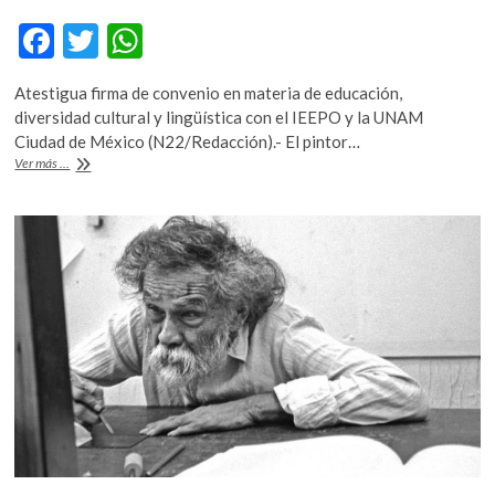
F
T
W
ac
w
h
Atestigua firma de convenio en materia de educación,
e
itt
at
diversidad cultural y lingüística con el IEEPO y la UNAM
b
er
s
Ciudad de México (N22/Redacción).- El pintor…
Francisco
Ver más ...
o
A
Toledo,
por
o
p
la
k
p
educación
bilingüe
en
Oaxaca