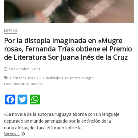
anunciado»
LETRAS
Por la distopía imaginada en «Mugre
rosa», Fernanda Trías obtiene el Premio
de Literatura Sor Juana Inés de la Cruz
1 noviembre, 2021
Fernanda Trías
FIL Guadalajara
La azotea
Mugre
rosa
Narrativa
novela
F
T
W
ac
w
h
«La novela de la autora uruguaya aborda con un lenguaje
e
itt
at
depurado un mundo amenazado por la extinción de la
b
er
s
naturaleza», destaca el jurado sobre la…
Por
Ver más ...