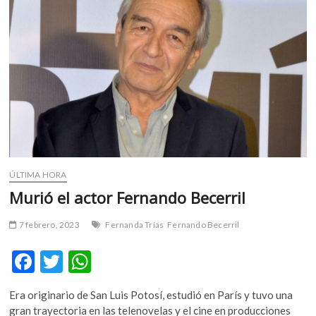
m
v
o
l
g
e
r
s
k
o
p
ÚLTIMA HORA
e
Murió el actor Fernando Becerril
n
v
7 febrero, 2023
Fernanda Trías
Fernando Becerril
o
l
F
T
W
g
e
ac
w
h
r
Era originario de San Luis Potosí, estudió en París y tuvo una
e
itt
at
s
gran trayectoria en las telenovelas y el cine en producciones