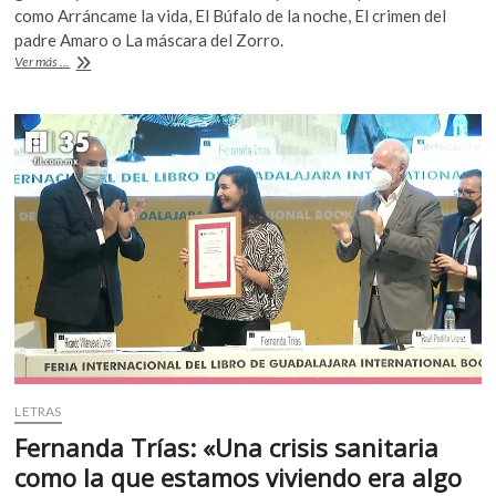
b
er
s
k
como Arráncame la vida, El Búfalo de la noche, El crimen del
o
padre Amaro o La máscara del Zorro.
o
A
p
Murió
Ver más ...
o
p
el
e
actor
n
k
p
Fernando
Becerril
LETRAS
Fernanda Trías: «Una crisis sanitaria
como la que estamos viviendo era algo