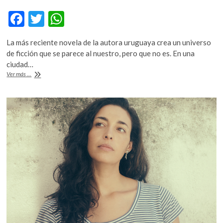
F
T
W
ac
w
h
La más reciente novela de la autora uruguaya crea un universo
e
itt
at
de ficción que se parece al nuestro, pero que no es. En una
b
er
s
ciudad…
Fernanda
Ver más ...
o
A
Trías,
«Mugre
o
p
rosa»
k
p
(fragmento)