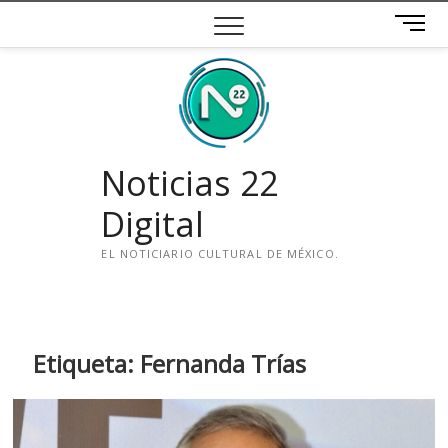
Saltar
B
al
o
contenido
t
ó
n
d
e
Noticias 22
m
e
Digital
n
ú
EL NOTICIARIO CULTURAL DE MÉXICO.
i
n
s
t
Etiqueta:
Fernanda Trías
a
g
r
a