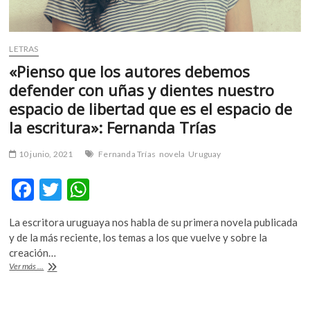
LETRAS
«Pienso que los autores debemos
defender con uñas y dientes nuestro
espacio de libertad que es el espacio de
la escritura»: Fernanda Trías
10 junio, 2021
Fernanda Trías
novela
Uruguay
F
T
W
ac
w
h
La escritora uruguaya nos habla de su primera novela publicada
e
itt
at
y de la más reciente, los temas a los que vuelve y sobre la
b
er
s
creación…
«Pienso
Ver más ...
o
A
que
los
o
p
autores