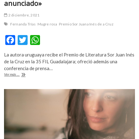
anunciado»
2 diciembre, 2021
Fernanda Trías
Mugre rosa
Premio Sor Juana Inés de a Cruz
F
T
W
ac
w
h
La autora uruguaya recibe el Premio de Literatura Sor Juan Inés
e
itt
at
de la Cruz en la 35 FIL Guadalajara; ofreció además una
b
er
s
conferencia de prensa…
Fernanda
Ver más ...
o
A
Trías:
«Una
o
p
crisis
k
p
sanitaria
como
la
que
estamos
viviendo
era
algo