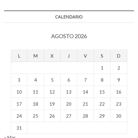
k
p
debemos
defender
con
CALENDARIO
uñas
y
dientes
AGOSTO 2026
nuestro
espacio
de
libertad
L
M
X
J
V
S
D
que
es
1
2
el
espacio
3
4
5
6
7
8
9
de
la
escritura»:
10
11
12
13
14
15
16
Fernanda
Trías
17
18
19
20
21
22
23
24
25
26
27
28
29
30
31
« Mar