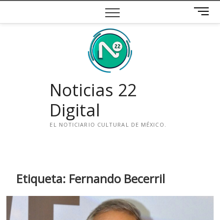
Saltar
B
al
o
contenido
t
ó
n
d
e
Noticias 22
m
e
Digital
n
ú
EL NOTICIARIO CULTURAL DE MÉXICO.
i
n
s
t
Etiqueta:
Fernando Becerril
a
g
r
a