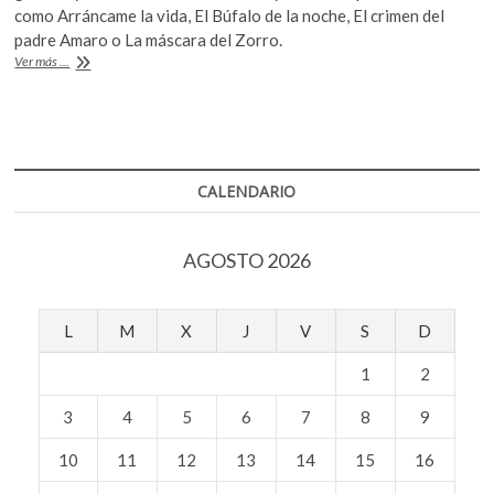
b
er
s
k
como Arráncame la vida, El Búfalo de la noche, El crimen del
o
padre Amaro o La máscara del Zorro.
o
A
p
Murió
Ver más ...
o
p
el
e
actor
n
k
p
Fernando
Becerril
CALENDARIO
AGOSTO 2026
L
M
X
J
V
S
D
1
2
3
4
5
6
7
8
9
10
11
12
13
14
15
16