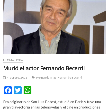
m
v
o
l
g
e
r
s
k
o
p
ÚLTIMA HORA
e
Murió el actor Fernando Becerril
n
v
7 febrero, 2023
Fernanda Trías
Fernando Becerril
o
l
F
T
W
g
e
ac
w
h
r
Era originario de San Luis Potosí, estudió en París y tuvo una
e
itt
at
s
gran trayectoria en las telenovelas y el cine en producciones