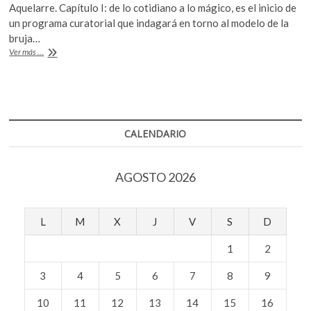
k
Aquelarre. Capítulo I: de lo cotidiano a lo mágico, es el inicio de
e
itt
at
o
un programa curatorial que indagará en torno al modelo de la
b
er
s
p
bruja…
e
Imaginarios
Ver más ...
o
A
femeninos
n
transgresores
o
p
k
p
CALENDARIO
AGOSTO 2026
L
M
X
J
V
S
D
1
2
3
4
5
6
7
8
9
10
11
12
13
14
15
16