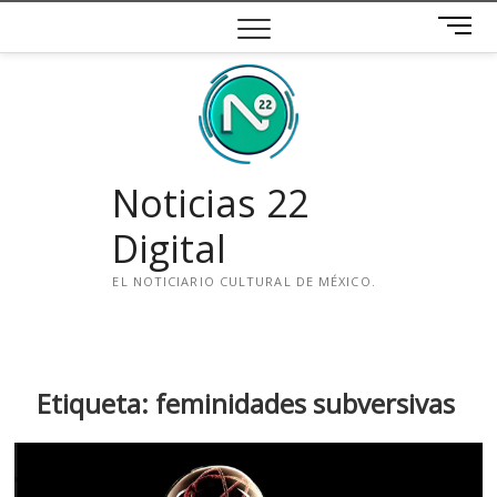
Saltar
B
al
o
contenido
t
ó
n
d
e
Noticias 22
m
e
Digital
n
ú
EL NOTICIARIO CULTURAL DE MÉXICO.
i
n
s
t
Etiqueta:
feminidades subversivas
a
g
r
a