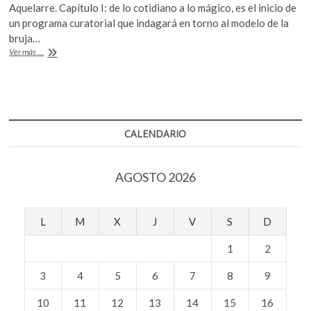
k
Aquelarre. Capítulo I: de lo cotidiano a lo mágico, es el inicio de
e
itt
at
o
un programa curatorial que indagará en torno al modelo de la
b
er
s
p
bruja…
e
Imaginarios
Ver más ...
o
A
femeninos
n
transgresores
o
p
k
p
CALENDARIO
AGOSTO 2026
L
M
X
J
V
S
D
1
2
3
4
5
6
7
8
9
10
11
12
13
14
15
16