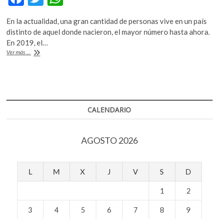
k
ac
w
h
o
En la actualidad, una gran cantidad de personas vive en un país
e
itt
at
p
distinto de aquel donde nacieron, el mayor número hasta ahora.
e
b
er
s
En 2019, el…
n
Sobre
Ver más ...
o
A
las
migraciones
o
p
en
k
p
el
Mundo
CALENDARIO
AGOSTO 2026
L
M
X
J
V
S
D
1
2
3
4
5
6
7
8
9