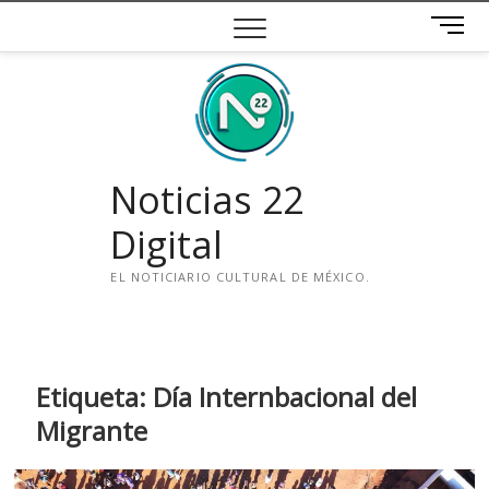
Saltar
B
al
o
contenido
t
ó
n
d
e
Noticias 22
m
e
Digital
n
ú
EL NOTICIARIO CULTURAL DE MÉXICO.
i
n
s
t
Etiqueta:
Día Internbacional del
a
Migrante
g
r
a