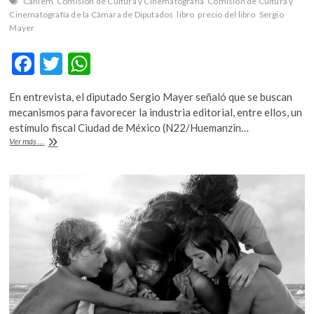
Caniem
Comisión de Cultura y Cinematografía
Comisión de Cultura y
k
Cinematografía de la Cámara de Diputados
libro
precio del libro
Sergio
o
Mayer
p
e
F
T
W
n
ac
w
h
En entrevista, el diputado Sergio Mayer señaló que se buscan
e
itt
at
mecanismos para favorecer la industria editorial, entre ellos, un
b
er
s
estímulo fiscal Ciudad de México (N22/Huemanzin…
Primer
Ver más ...
o
A
Foro
sobre
o
p
Políticas
k
p
Públicas
de
la
Red
del
Libro