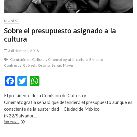
MUNDO
Sobre el presupuesto asignado a la
cultura
3 diciembre, 2018
Comisión de Cultura y Cinematografía
cultura
Ernesto
Contreras
Gabriela Osorio
Sergio Mayer
F
T
W
ac
w
h
El presidente de la Comisión de Cultura y
e
itt
at
Cinematografía señaló que defenderá el presupuesto aunque es
b
er
s
consciente de la austeridad Ciudad de México
(N22/Salvador…
o
A
Sobre
Ver más ...
o
p
el
presupuesto