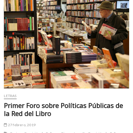
m
v
o
l
g
e
r
s
k
o
p
e
n
v
LETRAS
o
l
Primer Foro sobre Políticas Públicas de
g
la Red del Libro
e
r
27 febrero, 2019
s