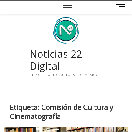
Saltar
B
al
o
contenido
t
ó
n
d
e
Noticias 22
m
e
Digital
n
ú
EL NOTICIARIO CULTURAL DE MÉXICO.
i
n
s
t
Etiqueta:
Comisión de Cultura y
a
Cinematografía
g
r
a