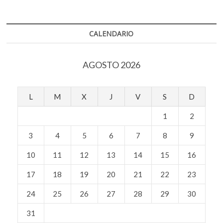
k
p
asignado
a
la
cultura
CALENDARIO
AGOSTO 2026
L
M
X
J
V
S
D
1
2
3
4
5
6
7
8
9
10
11
12
13
14
15
16
17
18
19
20
21
22
23
24
25
26
27
28
29
30
31