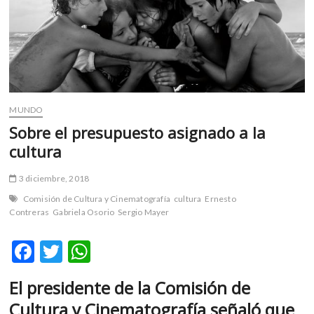
m
v
o
l
g
e
r
MUNDO
s
Sobre el presupuesto asignado a la
k
cultura
o
p
3 diciembre, 2018
e
n
Comisión de Cultura y Cinematografía
cultura
Ernesto
v
Contreras
Gabriela Osorio
Sergio Mayer
o
l
F
T
W
g
ac
w
h
e
El presidente de la Comisión de
e
itt
at
r
Cultura y Cinematografía
señaló que
s