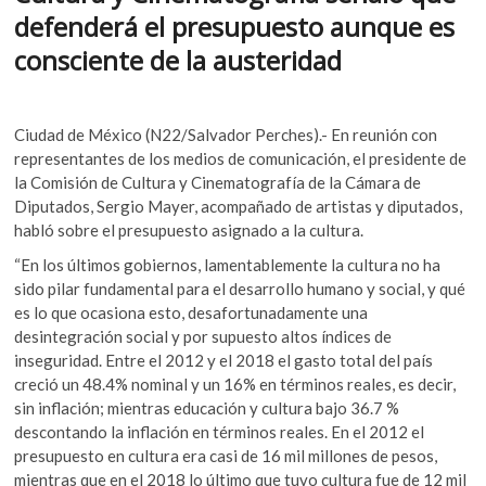
b
er
s
k
defenderá el presupuesto aunque es
o
A
o
consciente de la austeridad
p
o
p
e
k
p
n
Ciudad de México (N22/Salvador Perches).- En reunión con
representantes de los medios de comunicación, el presidente de
la Comisión de Cultura y Cinematografía de la Cámara de
Diputados, Sergio Mayer, acompañado de artistas y diputados,
habló sobre el presupuesto asignado a la cultura.
“En los últimos gobiernos, lamentablemente la cultura no ha
sido pilar fundamental para el desarrollo humano y social, y qué
es lo que ocasiona esto, desafortunadamente una
desintegración social y por supuesto altos índices de
inseguridad. Entre el 2012 y el 2018 el gasto total del país
creció un 48.4% nominal y un 16% en términos reales, es decir,
sin inflación; mientras educación y cultura bajo 36.7 %
descontando la inflación en términos reales. En el 2012 el
presupuesto en cultura era casi de 16 mil millones de pesos,
mientras que en el 2018 lo último que tuvo cultura fue de 12 mil