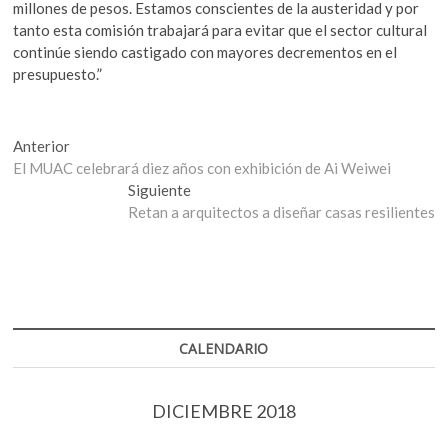
millones de pesos. Estamos conscientes de la austeridad y por
tanto esta comisión trabajará para evitar que el sector cultural
continúe siendo castigado con mayores decrementos en el
presupuesto.”
Navegación
Entrada
Anterior
anterior:
El MUAC celebrará diez años con exhibición de Ai Weiwei
de
Entrada
Siguiente
entradas
siguiente:
Retan a arquitectos a diseñar casas resilientes
CALENDARIO
DICIEMBRE 2018