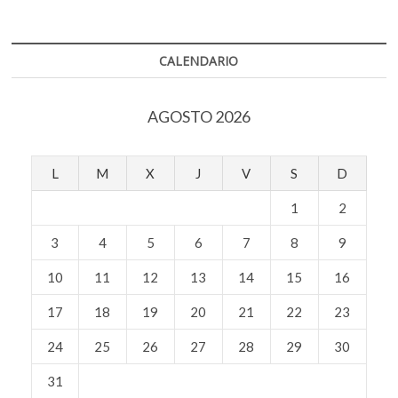
en
k
p
lugar
de
coca
CALENDARIO
AGOSTO 2026
L
M
X
J
V
S
D
1
2
3
4
5
6
7
8
9
10
11
12
13
14
15
16
17
18
19
20
21
22
23
24
25
26
27
28
29
30
31