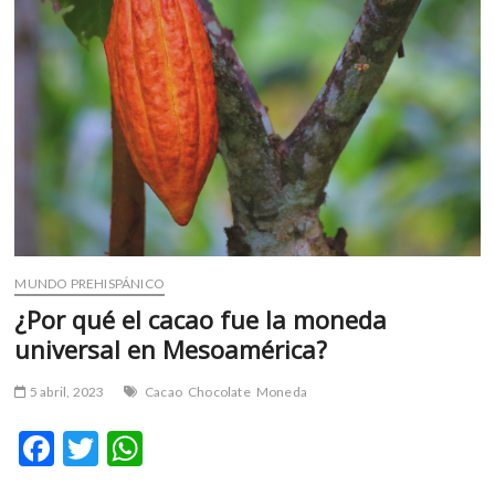
m
v
o
l
g
e
r
s
k
o
p
MUNDO PREHISPÁNICO
e
n
¿Por qué el cacao fue la moneda
v
universal en Mesoamérica?
o
l
5 abril, 2023
Cacao
Chocolate
Moneda
g
e
F
T
W
r
ac
w
h
s