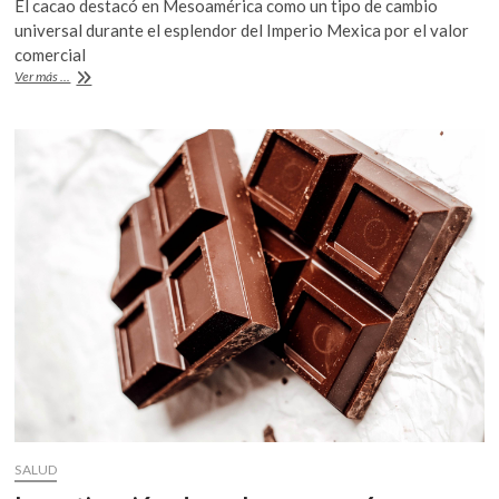
El cacao destacó en Mesoamérica como un tipo de cambio
k
e
itt
at
universal durante el esplendor del Imperio Mexica por el valor
o
b
er
s
comercial
p
¿Por
Ver más ...
o
A
e
qué
n
el
o
p
cacao
k
p
fue
la
moneda
universal
en
Mesoamérica?
SALUD