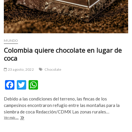
MUNDO
Colombia quiere chocolate en lugar de
coca
23 agosto, 2022
Chocolate
F
T
W
ac
w
h
Debido a las condiciones del terreno, las fincas de los
e
itt
at
campesinos encontraron refugio entre las montañas para la
b
er
s
siembra de coca Redacción/CDMX Las zonas rurales…
Colombia
Ver más ...
o
A
quiere
chocolate
o
p