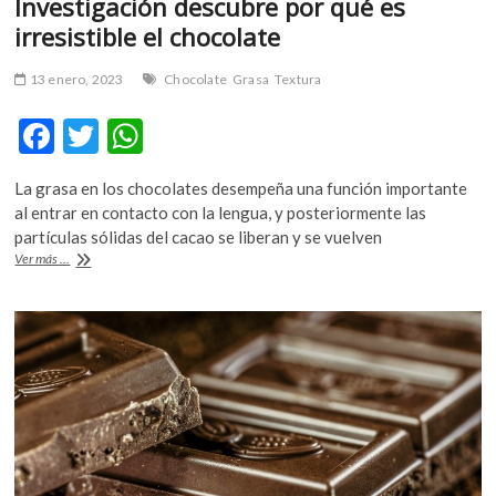
Investigación descubre por qué es
irresistible el chocolate
13 enero, 2023
Chocolate
Grasa
Textura
F
T
W
ac
w
h
La grasa en los chocolates desempeña una función importante
e
itt
at
al entrar en contacto con la lengua, y posteriormente las
b
er
s
partículas sólidas del cacao se liberan y se vuelven
Investigación
Ver más ...
o
A
descubre
por
o
p
qué
k
p
es
irresistible
el
chocolate