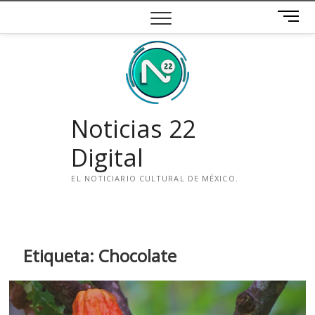
Saltar
B
al
o
contenido
t
ó
n
d
e
Noticias 22
m
e
Digital
n
ú
EL NOTICIARIO CULTURAL DE MÉXICO.
i
n
s
t
Etiqueta:
Chocolate
a
g
r
a