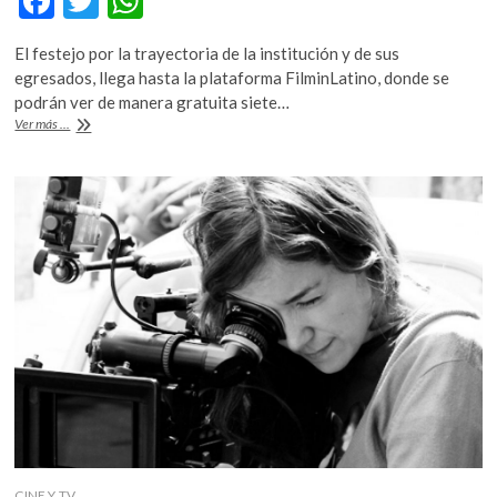
F
T
W
k
ac
w
h
o
El festejo por la trayectoria de la institución y de sus
p
e
itt
at
egresados, llega hasta la plataforma FilminLatino, donde se
e
b
er
s
podrán ver de manera gratuita siete…
n
El
Ver más ...
o
A
Centro
de
o
p
Capacitación
k
p
Cinematográfica
celebra
45
años
CINE Y TV