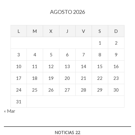
en
su
AGOSTO 2026
proceso
de
admisión
L
M
X
J
V
S
D
1
2
3
4
5
6
7
8
9
10
11
12
13
14
15
16
17
18
19
20
21
22
23
24
25
26
27
28
29
30
31
« Mar
NOTICIAS 22