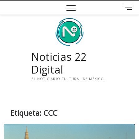
Saltar
B
al
o
contenido
t
ó
n
d
e
Noticias 22
m
e
Digital
n
ú
EL NOTICIARIO CULTURAL DE MÉXICO.
i
n
s
t
Etiqueta:
CCC
a
g
r
a