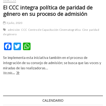
El CCC integra política de paridad de
género en su proceso de admisión
3 julio, 2020
admisión
CCC
Centro de Capacitación Cinematográfica
Cine
paridad
de género
F
T
W
ac
w
h
Se implementa esta iniciativa también en el proceso de
e
itt
at
integración de su consejo de admisión; se busca que las voces y
b
er
s
miradas de las realizadoras…
El
Ver más ...
o
A
CCC
integra
o
p
política
k
p
de
paridad
de
CALENDARIO
género