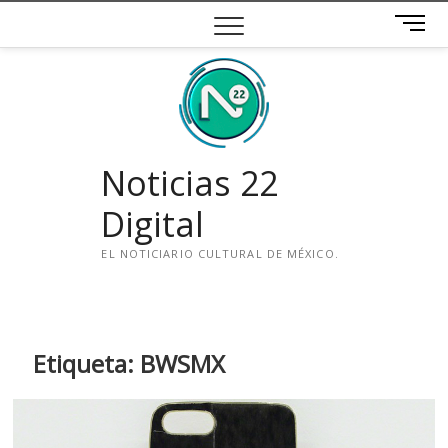
Saltar
B
al
o
contenido
t
ó
n
d
e
Noticias 22
m
e
Digital
n
ú
EL NOTICIARIO CULTURAL DE MÉXICO.
i
n
s
t
Etiqueta:
BWSMX
a
g
r
a