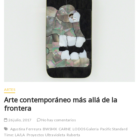
m
v
o
l
g
e
r
s
k
o
p
e
n
ARTES
v
Arte contemporáneo más allá de la
o
frontera
l
g
26 julio, 2017
No hay comentarios
e
r
Agustina Ferreyra
BWSMX
CARNE
LODOS Galería
Pacific Standard
s
Time: LA/LA
Proyectos Ultravioleta
Ruberta