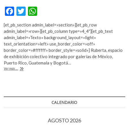
k
F
T
W
o
p
ac
w
h
e
[et_pb_section admin_label=»section»][et_pb_row
e
itt
at
n
admin_label=»row»][et_pb_column type=»4_4″][et_pb_text
b
er
s
admin_label=»Texto» background_layout=»light»
text_orientation=»left» use_border_color=»off»
o
A
border_color=»#ffffff» border_style=»solid»] Ruberta, espacio
o
p
de exhibición colectivo integrado por galerías de México,
Puerto Rico, Guatemala y Bogotá…
k
p
Arte
Ver más ...
contemporáneo
más
allá
de
la
frontera
CALENDARIO
AGOSTO 2026