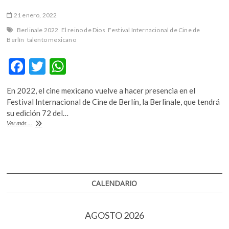
21 enero, 2022
Berlinale 2022
El reino de Dios
Festival Internacional de Cine de
Berlín
talento mexicano
F
T
W
ac
w
h
En 2022, el cine mexicano vuelve a hacer presencia en el
e
itt
at
Festival Internacional de Cine de Berlín, la Berlinale, que tendrá
b
er
s
su edición 72 del…
‘El
Ver más ...
o
A
reino
de
o
p
Dios’,
k
p
cuarto
largometraje
de
CALENDARIO
Claudia
Sainte-
Luce
AGOSTO 2026
tendrá
su