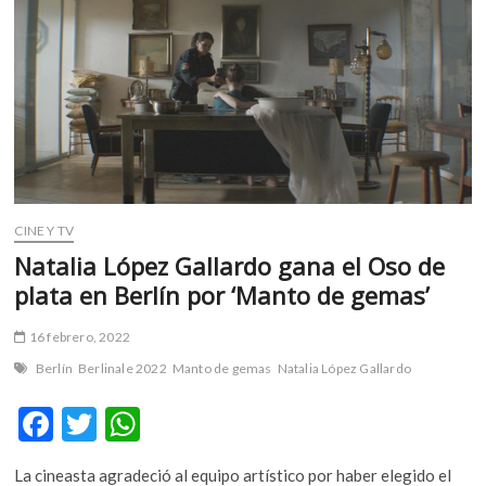
m
v
o
l
g
e
r
s
k
CINE Y TV
o
p
Natalia López Gallardo gana el Oso de
e
plata en Berlín por ‘Manto de gemas’
n
v
16 febrero, 2022
o
Berlín
Berlinale 2022
Manto de gemas
Natalia López Gallardo
l
g
F
T
W
e
ac
w
h
r
s
La cineasta agradeció al equipo artístico por haber elegido el