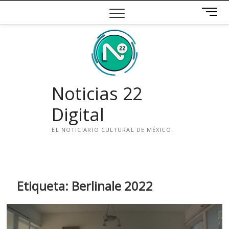
Saltar
B
al
o
contenido
t
ó
n
d
e
Noticias 22
m
e
Digital
n
ú
EL NOTICIARIO CULTURAL DE MÉXICO.
i
n
s
t
Etiqueta:
Berlinale 2022
a
g
r
a