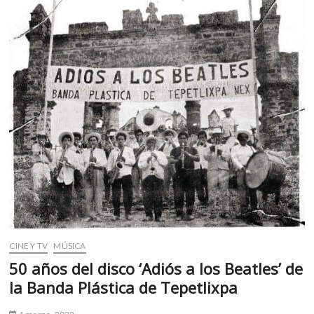
m
v
o
l
g
e
r
s
k
o
p
e
n
v
o
l
CINE Y TV
MÚSICA
g
50 años del disco ‘Adiós a los Beatles’ de
e
la Banda Plástica de Tepetlixpa
r
s