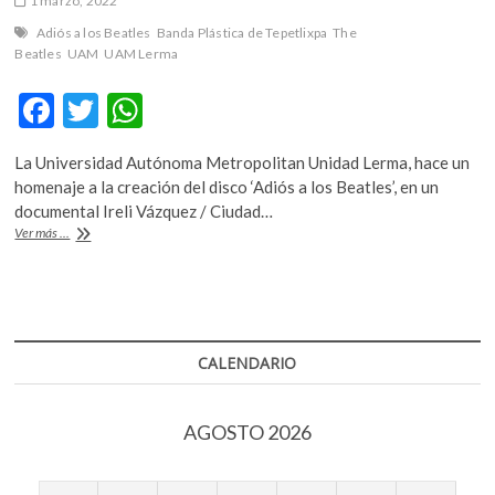
1 marzo, 2022
k
Adiós a los Beatles
Banda Plástica de Tepetlixpa
The
o
Beatles
UAM
UAM Lerma
p
e
F
T
W
n
ac
w
h
La Universidad Autónoma Metropolitan Unidad Lerma, hace un
e
itt
at
homenaje a la creación del disco ‘Adiós a los Beatles’, en un
b
er
s
documental Ireli Vázquez / Ciudad…
50
Ver más ...
o
A
años
del
o
p
disco
k
p
‘Adiós
a
los
CALENDARIO
Beatles’
de
la
AGOSTO 2026
Banda
Plástica
de
Tepetlixpa