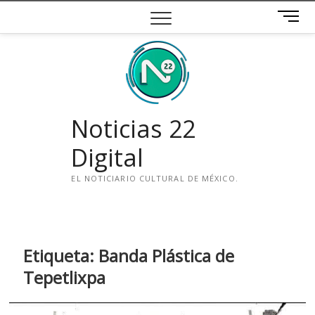
Saltar
B
al
o
contenido
t
ó
n
d
e
Noticias 22
m
e
Digital
n
ú
EL NOTICIARIO CULTURAL DE MÉXICO.
i
n
s
t
Etiqueta:
Banda Plástica de
a
Tepetlixpa
g
r
a