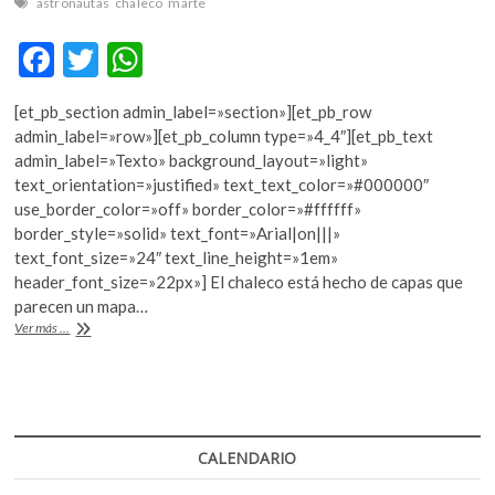
astronautas
chaleco
marte
F
T
W
ac
w
h
[et_pb_section admin_label=»section»][et_pb_row
e
itt
at
admin_label=»row»][et_pb_column type=»4_4″][et_pb_text
b
er
s
admin_label=»Texto» background_layout=»light»
text_orientation=»justified» text_text_color=»#000000″
o
A
use_border_color=»off» border_color=»#ffffff»
o
p
border_style=»solid» text_font=»Arial|on|||»
text_font_size=»24″ text_line_height=»1em»
k
p
header_font_size=»22px»] El chaleco está hecho de capas que
parecen un mapa…
La
Ver más ...
compañía
StemRad
desarrolla
un
chaleco
para
CALENDARIO
viajar
a