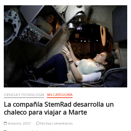
la
o
p
Tierra»
k
p
(fragmento)
CIENCIA Y TECNOLOGÍA
SIN CATEGORÍA
La compañía StemRad desarrolla un
chaleco para viajar a Marte
6 marzo, 2017
No hay comentarios