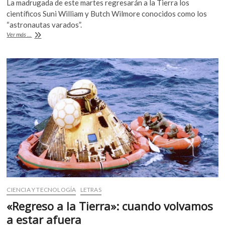
La madrugada de este martes regresarán a la Tierra los
k
e
itt
at
científicos Suni William y Butch Wilmore conocidos como los
o
b
er
s
“astronautas varados”.
p
Este
Ver más ...
e
o
A
martes
n
regresan
o
p
los
k
p
astronautas
varados
CIENCIA Y TECNOLOGÍA
LETRAS
«Regreso a la Tierra»: cuando volvamos
a estar afuera