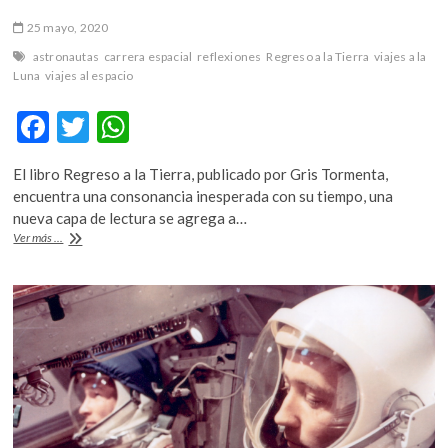
25 mayo, 2020
astronautas
carrera espacial
reflexiones
Regreso a la Tierra
viajes a la
Luna
viajes al espacio
F
T
W
ac
w
h
El libro Regreso a la Tierra, publicado por Gris Tormenta,
e
itt
at
encuentra una consonancia inesperada con su tiempo, una
b
er
s
nueva capa de lectura se agrega a…
«Regreso
Ver más ...
o
A
a
la
o
p
Tierra»:
k
p
cuando
volvamos
a
estar
afuera