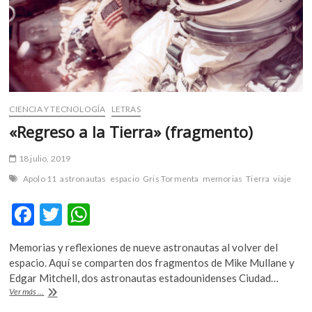
CIENCIA Y TECNOLOGÍA
LETRAS
«Regreso a la Tierra» (fragmento)
18 julio, 2019
Apolo 11
astronautas
espacio
Gris Tormenta
memorias
Tierra
viaje
F
T
W
ac
w
h
Memorias y reflexiones de nueve astronautas al volver del
e
itt
at
espacio. Aquí se comparten dos fragmentos de Mike Mullane y
b
er
s
Edgar Mitchell, dos astronautas estadounidenses Ciudad…
«Regreso
Ver más ...
o
A
a