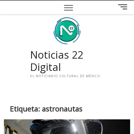
Saltar
B
al
o
contenido
t
ó
n
d
e
Noticias 22
m
e
Digital
n
ú
EL NOTICIARIO CULTURAL DE MÉXICO.
i
n
s
t
Etiqueta:
astronautas
a
g
r
a