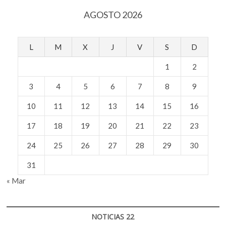
Marte
AGOSTO 2026
L
M
X
J
V
S
D
1
2
3
4
5
6
7
8
9
10
11
12
13
14
15
16
17
18
19
20
21
22
23
24
25
26
27
28
29
30
31
« Mar
NOTICIAS 22