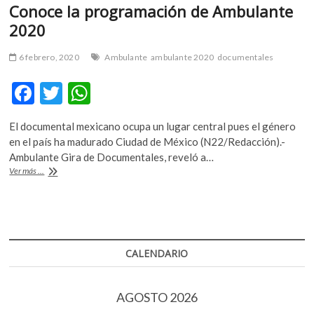
Conoce la programación de Ambulante
2020
6 febrero, 2020
Ambulante
ambulante 2020
documentales
F
T
W
ac
w
h
El documental mexicano ocupa un lugar central pues el género
e
itt
at
en el país ha madurado Ciudad de México (N22/Redacción).-
b
er
s
Ambulante Gira de Documentales, reveló a…
Conoce
Ver más ...
o
A
la
programación
o
p
de
k
p
Ambulante
2020
CALENDARIO
AGOSTO 2026