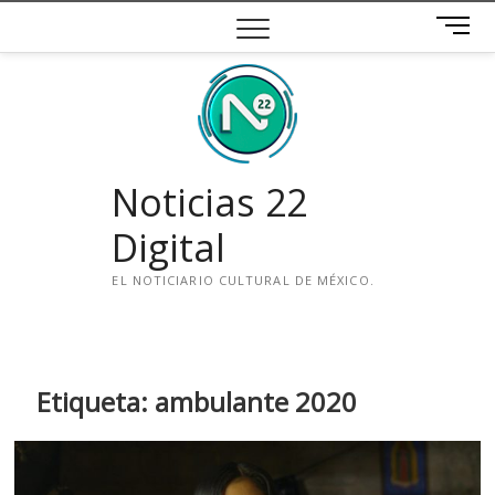
Saltar
B
al
o
contenido
t
ó
n
d
e
Noticias 22
m
e
Digital
n
ú
EL NOTICIARIO CULTURAL DE MÉXICO.
i
n
s
t
Etiqueta:
ambulante 2020
a
g
r
a