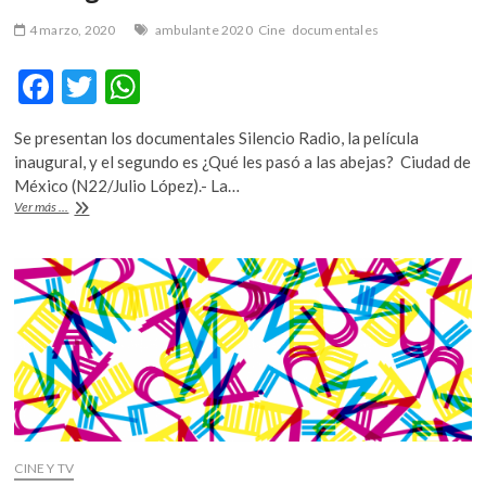
4 marzo, 2020
ambulante 2020
Cine
documentales
F
T
W
ac
w
h
Se presentan los documentales Silencio Radio, la película
e
itt
at
inaugural, y el segundo es ¿Qué les pasó a las abejas? Ciudad de
b
er
s
México (N22/Julio López).- La…
Ambulante
Ver más ...
o
A
llega
por
o
p
primera
k
p
vez
a
Durango
CINE Y TV