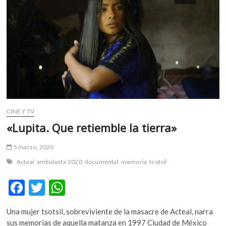
m
v
o
l
g
e
r
s
k
o
CINE Y TV
p
«Lupita. Que retiemble la tierra»
e
n
5 marzo, 2020
v
Acteal
ambulante 2020
documental
memoria
tsotsil
o
l
F
T
W
g
e
ac
w
h
r
Una mujer tsotsil, sobreviviente de la masacre de Acteal, narra
e
itt
at
s
sus memorias de aquella matanza en 1997 Ciudad de México