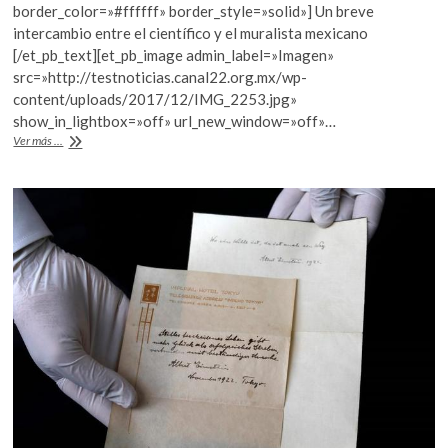
o
A
border_color=»#ffffff» border_style=»solid»] Un breve
o
p
intercambio entre el científico y el muralista mexicano
[/et_pb_text][et_pb_image admin_label=»Imagen»
k
p
src=»http://testnoticias.canal22.org.mx/wp-
content/uploads/2017/12/IMG_2253.jpg»
show_in_lightbox=»off» url_new_window=»off»…
Einstein
Ver más ...
y
Rivera,
correspondencia