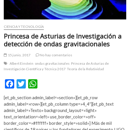
CIENCIA Y TECNOLOGÍA
Princesa de Asturias de Investigación a
detección de ondas gravitacionales
15 junio, 2017
No hay comentarios
Albert Einstein
ondas gravitacionales
Princesa de Asturias de
Investigación Científica y Técnica 2017
Teoría de la Relatividad
F
T
W
ac
w
h
[et_pb_section admin_label=»section»][et_pb_row
e
itt
at
admin_label=»row»][et_pb_column type=»4_4″][et_pb_text
b
er
s
admin_label=»Texto» background_layout=»light»
text_orientation=»left» use_border_color=»off»
o
A
border_color=»#ffffff» border_style=»solid»] Más de mil
científicos de 18 países y los fundadores del experimento LIGO