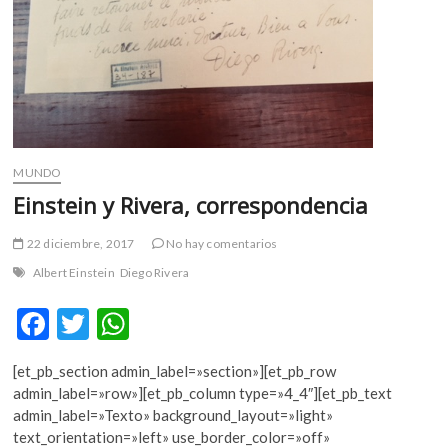
MUNDO
Einstein y Rivera, correspondencia
22 diciembre, 2017
No hay comentarios
Albert Einstein
Diego Rivera
F
T
W
ac
w
h
[et_pb_section admin_label=»section»][et_pb_row
e
itt
at
admin_label=»row»][et_pb_column type=»4_4″][et_pb_text
b
er
s
admin_label=»Texto» background_layout=»light»
text_orientation=»left» use_border_color=»off»