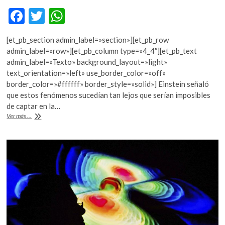
F
T
W
ac
w
h
[et_pb_section admin_label=»section»][et_pb_row
e
itt
at
admin_label=»row»][et_pb_column type=»4_4″][et_pb_text
b
er
s
admin_label=»Texto» background_layout=»light»
text_orientation=»left» use_border_color=»off»
o
A
border_color=»#ffffff» border_style=»solid»] Einstein señaló
o
p
que estos fenómenos sucedían tan lejos que serían imposibles
de captar en la…
k
p
Nobel
Ver más ...
de
Física
a
detección
de
ondas
gravitacionales