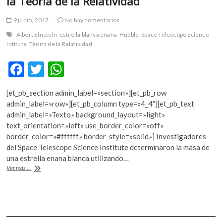
la Teoría de la Relatividad
9 junio, 2017
No hay comentarios
Albert Einstein
estrella blanca enana
Hubble
Space Telescope Science
Intitute
Teoría de la Relatividad
F
T
W
ac
w
h
[et_pb_section admin_label=»section»][et_pb_row
e
itt
at
admin_label=»row»][et_pb_column type=»4_4″][et_pb_text
b
er
s
admin_label=»Texto» background_layout=»light»
text_orientation=»left» use_border_color=»off»
o
A
border_color=»#ffffff» border_style=»solid»] Investigadores
o
p
del Space Telescope Science Institute determinaron la masa de
una estrella enana blanca utilizando…
k
p
Científicos
Ver más ...
logran
pesar
una
estrella
con
la