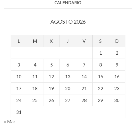
CALENDARIO
Teoría
de
la
AGOSTO 2026
Relatividad
L
M
X
J
V
S
D
1
2
3
4
5
6
7
8
9
10
11
12
13
14
15
16
17
18
19
20
21
22
23
24
25
26
27
28
29
30
31
« Mar