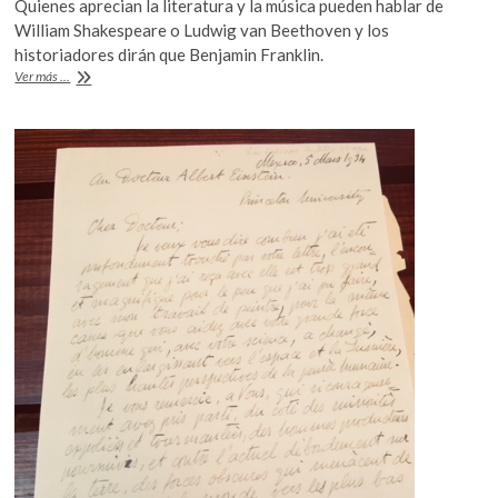
Quienes aprecian la literatura y la música pueden hablar de
k
e
itt
at
William Shakespeare o Ludwig van Beethoven y los
o
b
er
s
historiadores dirán que Benjamin Franklin.
p
¿Quién
Ver más ...
o
A
e
ha
n
sido
o
p
la
k
p
persona
más
inteligente
del
mundo?