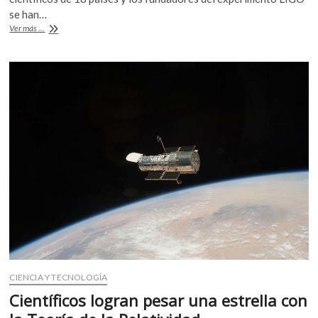
o
p
se han…
k
p
Princesa
Ver más ...
de
Asturias
de
Investigación
a
detección
de
ondas
gravitacionales
CIENCIA Y TECNOLOGÍA
Científicos logran pesar una estrella con