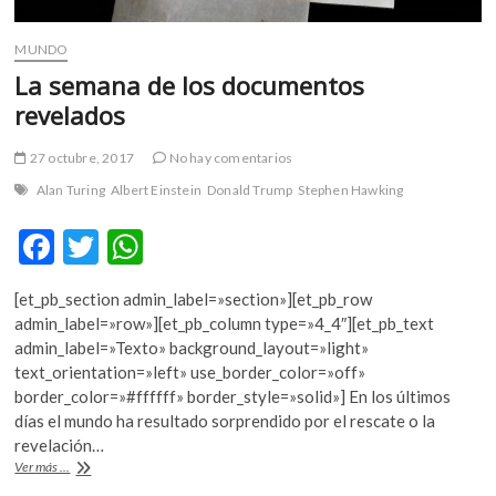
MUNDO
La semana de los documentos
revelados
27 octubre, 2017
No hay comentarios
Alan Turing
Albert Einstein
Donald Trump
Stephen Hawking
F
T
W
ac
w
h
[et_pb_section admin_label=»section»][et_pb_row
e
itt
at
admin_label=»row»][et_pb_column type=»4_4″][et_pb_text
b
er
s
admin_label=»Texto» background_layout=»light»
text_orientation=»left» use_border_color=»off»
o
A
border_color=»#ffffff» border_style=»solid»] En los últimos
o
p
días el mundo ha resultado sorprendido por el rescate o la
revelación…
k
p
La
Ver más ...
semana