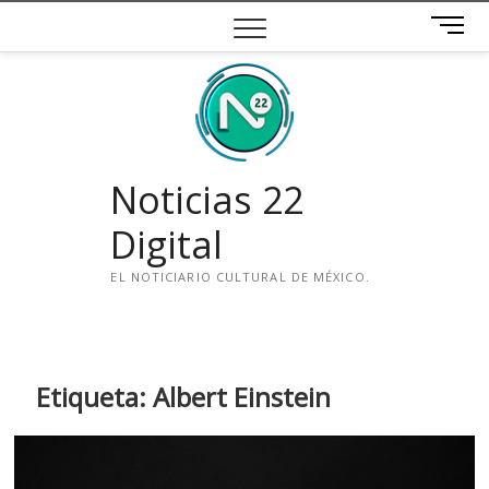
Saltar
B
al
o
contenido
t
ó
n
d
e
Noticias 22
m
e
Digital
n
ú
EL NOTICIARIO CULTURAL DE MÉXICO.
i
n
s
t
Etiqueta:
Albert Einstein
a
g
r
a