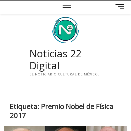
Saltar
B
al
o
contenido
t
ó
n
d
e
Noticias 22
m
e
Digital
n
ú
EL NOTICIARIO CULTURAL DE MÉXICO.
i
n
s
t
Etiqueta:
Premio Nobel de Física
a
2017
g
r
a