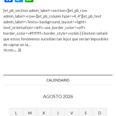
k
ac
w
h
o
[et_pb_section admin_label=»section»][et_pb_row
e
itt
at
p
admin_label=»row»][et_pb_column type=»4_4″][et_pb_text
e
b
er
s
admin_label=»Texto» background_layout=»light»
n
text_orientation=»left» use_border_color=»off»
o
A
border_color=»#ffffff» border_style=»solid»] Einstein señaló
o
p
que estos fenómenos sucedían tan lejos que serían imposibles
de captar en la…
k
p
Nobel
Ver más ...
de
Física
a
detección
de
ondas
CALENDARIO
gravitacionales
AGOSTO 2026
L
M
X
J
V
S
D