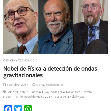
m
v
o
l
g
e
r
s
k
o
p
CIENCIA Y TECNOLOGÍA
e
Nobel de Física a detección de ondas
n
gravitacionales
v
o
3 octubre, 2017
No hay comentarios
l
g
Albert Einstein
Einstein
LIGO
ondas gravitacionales
Premio
Nobel
Premio Nobel de Física 2017
Teoría de la Relatividad
e
r
F
T
W
s