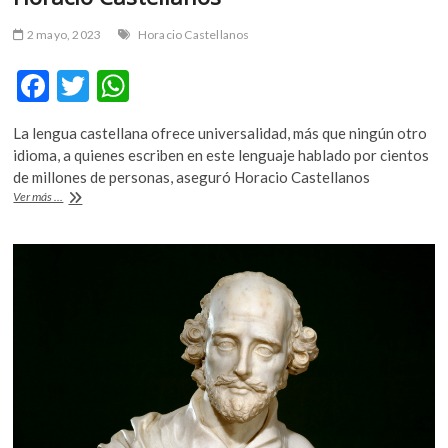
2 mayo, 2023
Horacio Castellanos
F
T
W
ac
w
h
La lengua castellana ofrece universalidad, más que ningún otro
e
itt
at
idioma, a quienes escriben en este lenguaje hablado por cientos
b
er
s
de millones de personas, aseguró Horacio Castellanos
“Un
Ver más ...
o
A
privilegio”
escribir
o
p
en
k
p
español,
Horacio
Castellanos