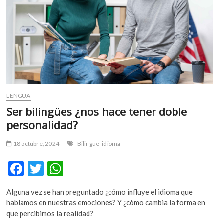
m
v
o
l
g
e
r
s
k
LENGUA
o
Ser bilingües ¿nos hace tener doble
p
personalidad?
e
n
18 octubre, 2024
Bilingüe
idioma
v
o
F
T
W
l
ac
w
h
g
e
Alguna vez se han preguntado ¿cómo influye el idioma que
e
itt
at
r
hablamos en nuestras emociones? Y ¿cómo cambia la forma en
b
er
s
s
que percibimos la realidad?