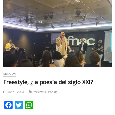
que
la
Corona
no
impuso
el
español
en
América
LENGUA
Freestyle, ¿la poesía del siglo XXI?
3 abril, 2023
freestyle
Poesía
F
T
W
ac
w
h