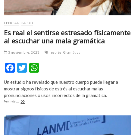
LENGUA
SALUD
Es real el sentirse estresado físicamente
al escuchar una mala gramática
3 noviembre, 2023
estrés
Gramática
F
T
W
ac
w
h
Un estudio ha revelado que nuestro cuerpo puede llegar a
e
itt
at
mostrar signos físicos de estrés al escuchar malas
b
er
s
pronunciaciones o usos incorrectos de la gramática.
Es
Ver más ...
o
A
real
el
o
p
sentirse
k
p
estresado
físicamente
al