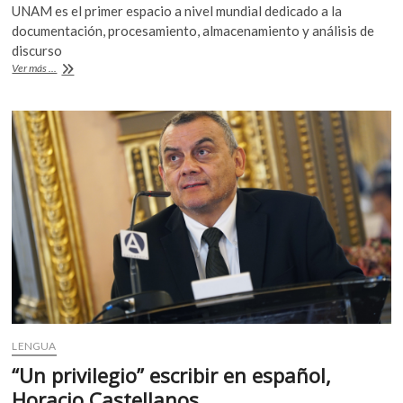
e
itt
at
UNAM es el primer espacio a nivel mundial dedicado a la
b
er
s
documentación, procesamiento, almacenamiento y análisis de
discurso
o
A
UNAM
Ver más ...
o
p
graba
a
k
p
músicos
originarios
para
preservar
su
idioma
LENGUA
“Un privilegio” escribir en español,
Horacio Castellanos