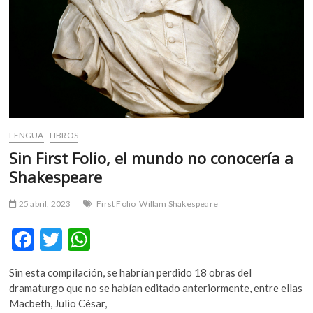
LENGUA
LIBROS
Sin First Folio, el mundo no conocería a
Shakespeare
25 abril, 2023
First Folio
Willam Shakespeare
F
T
W
ac
w
h
Sin esta compilación, se habrían perdido 18 obras del
e
itt
at
dramaturgo que no se habían editado anteriormente, entre ellas
b
er
s
Macbeth, Julio César,