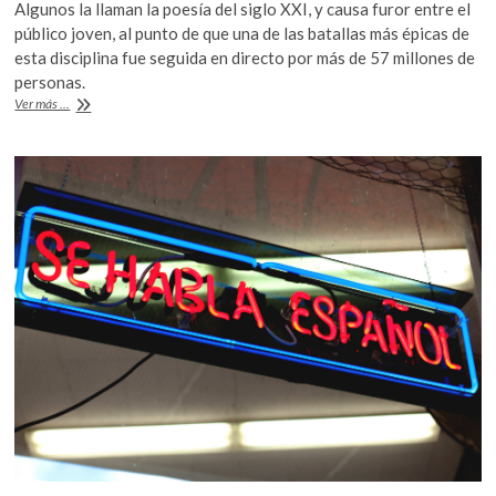
Algunos la llaman la poesía del siglo XXI, y causa furor entre el
e
itt
at
público joven, al punto de que una de las batallas más épicas de
b
er
s
esta disciplina fue seguida en directo por más de 57 millones de
personas.
o
A
Freestyle,
Ver más ...
o
p
¿la
poesía
k
p
del
siglo
XXI?