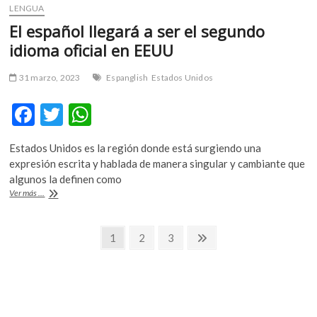
LENGUA
El español llegará a ser el segundo
idioma oficial en EEUU
31 marzo, 2023
Espanglish
Estados Unidos
F
T
W
ac
w
h
Estados Unidos es la región donde está surgiendo una
e
itt
at
expresión escrita y hablada de manera singular y cambiante que
b
er
s
algunos la definen como
El
Ver más ...
o
A
español
llegará
o
p
Navegación
a
Página
Página
Página
Página
1
2
3
k
p
ser
siguiente
de
el
segundo
entradas
idioma
oficial
en