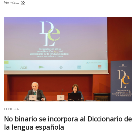
Ser
Ver más ...
k
o
A
bilingües
o
¿nos
o
p
p
hace
e
k
p
tener
n
doble
personalidad?
LENGUA
No binario se incorpora al Diccionario de
la lengua española