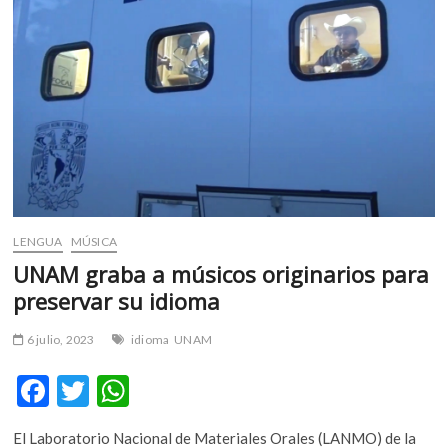
escuchar
una
mala
gramática
LENGUA
MÚSICA
UNAM graba a músicos originarios para
preservar su idioma
6 julio, 2023
idioma
UNAM
F
T
W
ac
w
h
El Laboratorio Nacional de Materiales Orales (LANMO) de la