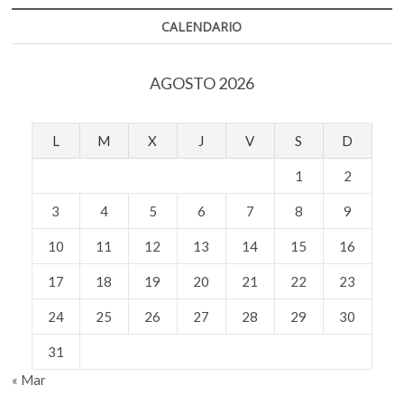
EEUU
CALENDARIO
AGOSTO 2026
L
M
X
J
V
S
D
1
2
3
4
5
6
7
8
9
10
11
12
13
14
15
16
17
18
19
20
21
22
23
24
25
26
27
28
29
30
31
« Mar