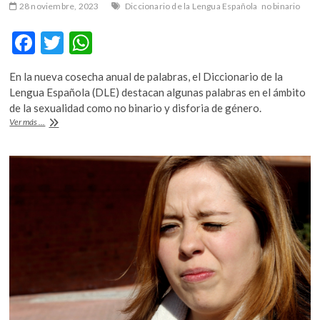
28 noviembre, 2023
Diccionario de la Lengua Española
no binario
F
T
W
ac
w
h
En la nueva cosecha anual de palabras, el Diccionario de la
e
itt
at
Lengua Española (DLE) destacan algunas palabras en el ámbito
b
er
s
de la sexualidad como no binario y disforia de género.
No
Ver más ...
o
A
binario
se
o
p
incorpora
k
p
al
Diccionario
de
la
lengua
española