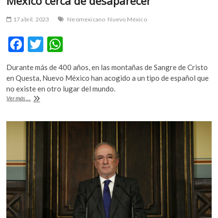
México cerca de desaparecer
17 abril, 2023
Neomexicano
Nuevo México
F
T
W
ac
w
h
Durante más de 400 años, en las montañas de Sangre de Cristo
e
itt
at
en Questa, Nuevo México han acogido a un tipo de español que
b
er
s
no existe en otro lugar del mundo.
El
Ver más ...
o
A
neomexicano,
dialecto
o
p
de
k
p
Nuevo
México
cerca
de
desaparecer