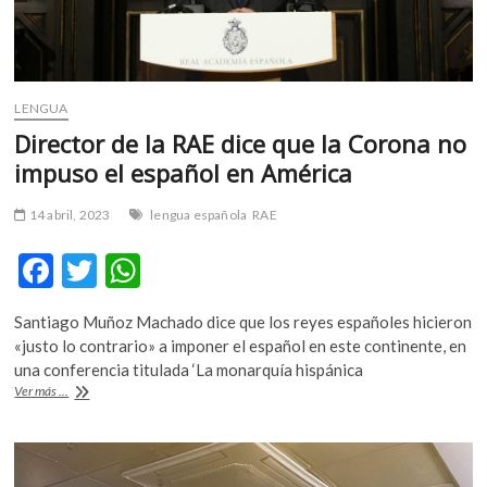
LENGUA
Director de la RAE dice que la Corona no
impuso el español en América
14 abril, 2023
lengua española
RAE
F
T
W
ac
w
h
Santiago Muñoz Machado dice que los reyes españoles hicieron
e
itt
at
«justo lo contrario» a imponer el español en este continente, en
b
er
s
una conferencia titulada ‘La monarquía hispánica
Director
Ver más ...
o
A
de
la
o
p
RAE
k
p
dice