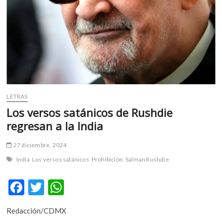
m
v
o
l
g
e
r
s
k
LETRAS
o
Los versos satánicos de Rushdie
p
regresan a la India
e
n
27 diciembre, 2024
v
India
Los versos satánicos
Prohibición
Salman Rushdie
o
l
F
T
W
g
e
ac
w
h
r
Redacción/CDMX
e
itt
at
s