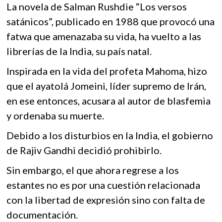
k
La novela de Salman Rushdie “Los versos
b
er
s
o
satánicos”, publicado en 1988 que provocó una
o
A
p
fatwa que amenazaba su vida, ha vuelto a las
e
o
p
n
librerías de la India, su país natal.
k
p
Inspirada en la vida del profeta Mahoma, hizo
que el ayatolá Jomeini, líder supremo de Irán,
en ese entonces, acusara al autor de blasfemia
y ordenaba su muerte.
Debido a los disturbios en la India, el gobierno
de Rajiv Gandhi decidió prohibirlo.
Sin embargo, el que ahora regrese a los
estantes no es por una cuestión relacionada
con la libertad de expresión sino con falta de
documentación.