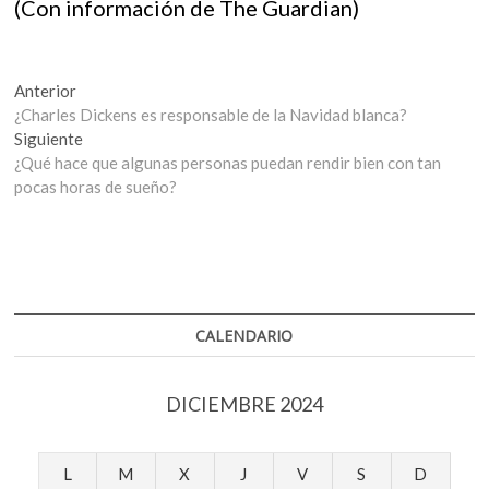
(Con información de The Guardian)
Navegación
Entrada
Anterior
anterior:
¿Charles Dickens es responsable de la Navidad blanca?
de
Entrada
Siguiente
entradas
siguiente:
¿Qué hace que algunas personas puedan rendir bien con tan
pocas horas de sueño?
CALENDARIO
DICIEMBRE 2024
L
M
X
J
V
S
D