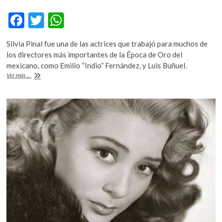
F
T
W
ac
w
h
Silvia Pinal fue una de las actrices que trabajó para muchos de
e
itt
at
los directores más importantes de la Época de Oro del
b
er
s
mexicano, como Emilio “Indio” Fernández, y Luis Buñuel.
La
Ver más ...
o
A
versatilidad
de
o
p
Silvia
k
p
Pinal