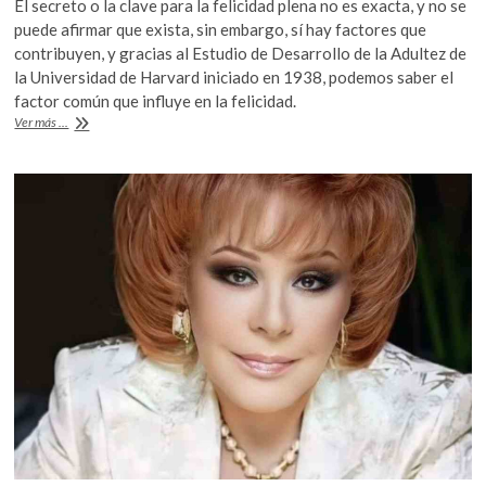
El secreto o la clave para la felicidad plena no es exacta, y no se
k
e
itt
at
puede afirmar que exista, sin embargo, sí hay factores que
o
b
er
s
contribuyen, y gracias al Estudio de Desarrollo de la Adultez de
p
la Universidad de Harvard iniciado en 1938, podemos saber el
o
A
e
factor común que influye en la felicidad.
n
o
p
Estudio
Ver más ...
de
k
p
90
años,
descubre
cómo
ser
feliz
pero
solo
analizó
a
los
hombres