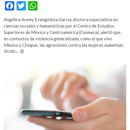
F
T
W
ac
w
h
Angélica Aremy Evangelista García, doctora especialista en
e
itt
at
ciencias sociales y humanísticas por el Centro de Estudios
b
er
s
Superiores de México y Centroamérica (Cesmeca), alertó que,
en contextos de violencia generalizada, como el que vive
o
A
México y Chiapas, las agresiones contra las mujeres aumentan.
o
p
Ven
Ver más ...
necesario
k
p
poner
atención
sobre
la
violencia
hacia
mujeres
en
zonas
marginadas