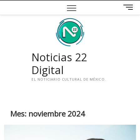
Saltar
B
al
o
contenido
t
ó
n
d
e
Noticias 22
m
e
Digital
n
ú
EL NOTICIARIO CULTURAL DE MÉXICO.
i
n
s
t
Mes:
noviembre 2024
a
g
r
a