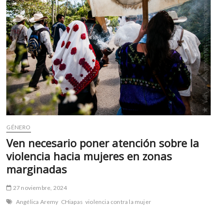
Museo
Vivo
del
Muralismo
GÉNERO
Ven necesario poner atención sobre la
violencia hacia mujeres en zonas
marginadas
27 noviembre, 2024
Angélica Aremy
CHiapas
violencia contra la mujer