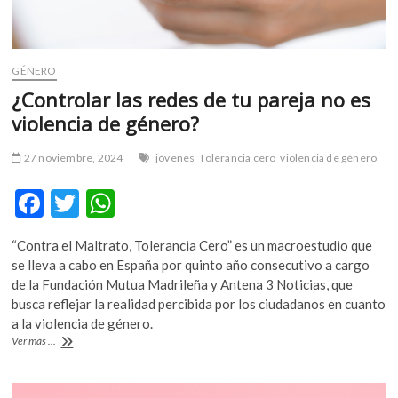
GÉNERO
¿Controlar las redes de tu pareja no es
violencia de género?
27 noviembre, 2024
jóvenes
Tolerancia cero
violencia de género
F
T
W
ac
w
h
“Contra el Maltrato, Tolerancia Cero” es un macroestudio que
e
itt
at
se lleva a cabo en España por quinto año consecutivo a cargo
b
er
s
de la Fundación Mutua Madrileña y Antena 3 Noticias, que
busca reflejar la realidad percibida por los ciudadanos en cuanto
o
A
a la violencia de género.
o
p
¿Controlar
Ver más ...
las
k
p
redes
de