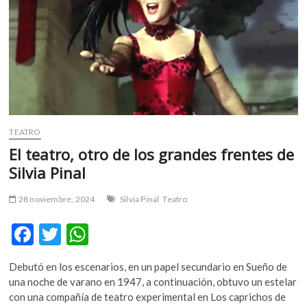
TEATRO
El teatro, otro de los grandes frentes de
Silvia Pinal
28 noviembre, 2024
Silvia Pinal
Teatro
F
T
W
ac
w
h
Debutó en los escenarios, en un papel secundario en Sueño de
e
itt
at
una noche de varano en 1947, a continuación, obtuvo un estelar
b
er
s
con una compañía de teatro experimental en Los caprichos de