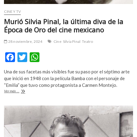
CINE Y TV
Murió Silvia Pinal, la última diva de la
Época de Oro del cine mexicano
28 noviembre, 2024
Cine
Silvia Pinal
Teatro
F
T
W
ac
w
h
Una de sus facetas más visibles fue su paso por el séptimo arte
e
itt
at
que inició en 1948 con la película Bamba con el personaje de
b
er
s
“Emilia” que tuvo como protagonista a Carmen Montejo.
Murió
Ver más ...
o
A
Silvia
Pinal,
o
p
la
k
p
última
diva
de
la
Época