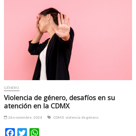
tu
pareja
no
es
violencia
de
género?
GÉNERO
Violencia de género, desafíos en su
atención en la CDMX
26 noviembre, 2024
CDMX
violencia de género
F
T
W