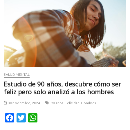
m
v
o
l
g
e
r
s
k
o
p
SALUD MENTAL
e
n
Estudio de 90 años, descubre cómo ser
v
feliz pero solo analizó a los hombres
o
l
30 noviembre, 2024
90 años
Felicidad
Hombres
g
e
F
T
W
r
ac
w
h
s