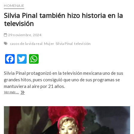
HOMENAJE
Silvia Pinal también hizo historia en la
televisión
29 noviembre, 2024
casos de la vida real
Mujer
Silvia Pinal
televisión
F
T
W
ac
w
h
Silvia Pinal protagonizó en la televisión mexicana uno de sus
e
itt
at
grandes hitos, pues consiguió que uno de sus programas se
b
er
s
mantuviera al aire por 21 años.
Silvia
Ver más ...
o
A
Pinal
también
o
p
hizo
k
p
historia
en
la
televisión