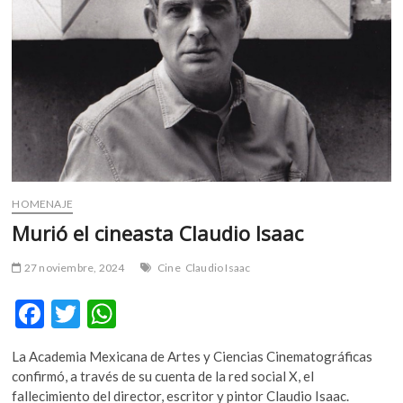
de
Oro
del
cine
mexicano
HOMENAJE
Murió el cineasta Claudio Isaac
27 noviembre, 2024
Cine
Claudio Isaac
F
T
W
ac
w
h
La Academia Mexicana de Artes y Ciencias Cinematográficas
e
itt
at
confirmó, a través de su cuenta de la red social X, el
b
er
s
fallecimiento del director, escritor y pintor Claudio Isaac.