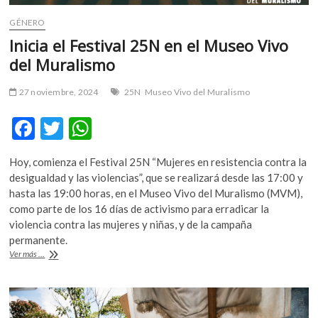
GÉNERO
Inicia el Festival 25N en el Museo Vivo
del Muralismo
27 noviembre, 2024
25N
Museo Vivo del Muralismo
F
T
W
ac
w
h
Hoy, comienza el Festival 25N “Mujeres en resistencia contra la
e
itt
at
desigualdad y las violencias”, que se realizará desde las 17:00 y
b
er
s
hasta las 19:00 horas, en el Museo Vivo del Muralismo (MVM),
como parte de los 16 días de activismo para erradicar la
o
A
violencia contra las mujeres y niñas, y de la campaña
o
p
permanente.
Inicia
Ver más ...
k
p
el
Festival
25N
en
el