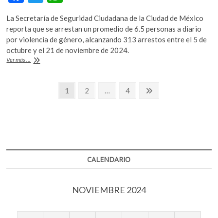
ac
w
h
La Secretaría de Seguridad Ciudadana de la Ciudad de México
e
itt
at
reporta que se arrestan un promedio de 6.5 personas a diario
b
er
s
por violencia de género, alcanzando 313 arrestos entre el 5 de
octubre y el 21 de noviembre de 2024.
o
A
Violencia
Ver más ...
o
p
de
género,
k
p
Navegación
desafíos
Página
Página
Página
Página
1
2
…
4
en
siguiente
de
su
atención
entradas
en
la
CDMX
CALENDARIO
NOVIEMBRE 2024