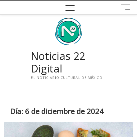
Saltar
B
al
o
contenido
t
ó
n
d
e
Noticias 22
m
e
Digital
n
ú
EL NOTICIARIO CULTURAL DE MÉXICO.
i
n
s
t
Día:
6 de diciembre de 2024
a
g
r
a