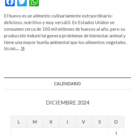
F
T
W
k
ac
w
h
o
El huevo es un alimento culinariamente extraordinario:
p
e
itt
at
delicioso, nutritivo y muy versátil. En Estados Unidos se
e
b
er
s
consumen cerca de 100 mil millones de huevos al año, pero su
n
producción industrial genera problemas de bienestar animal y
o
A
tiene una mayor huella ambiental que los alimentos vegetales.
o
p
¿Podrán
Ver más ...
las
k
p
plantas
sustituir
al
huevo?
CALENDARIO
DICIEMBRE 2024
L
M
X
J
V
S
D
1