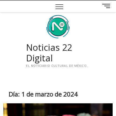
Saltar
B
al
o
contenido
t
ó
n
d
e
Noticias 22
m
e
Digital
n
ú
EL NOTICIARIO CULTURAL DE MÉXICO.
i
n
s
t
Día:
1 de marzo de 2024
a
g
r
a