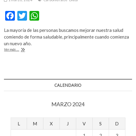
k
o
F
T
W
p
ac
w
h
e
n
La mayoría de las personas buscamos mejorar nuestra salud
e
itt
at
comiendo de forma saludable, principalmente cuando comienza
b
er
s
un nuevo año.
¿A
Ver más ...
o
A
qué
se
o
p
debe
k
p
tener
antojos
cuando
CALENDARIO
intentamos
llevar
una
MARZO 2024
dieta
saludable?
L
M
X
J
V
S
D
1
2
3