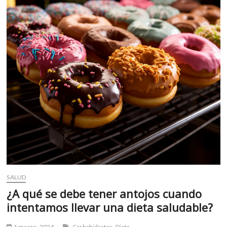
m
v
o
l
g
e
r
s
k
o
p
e
n
v
o
l
SALUD
g
¿A qué se debe tener antojos cuando
e
intentamos llevar una dieta saludable?
r
s
1 marzo, 2024
Carbohidratos
Dieta