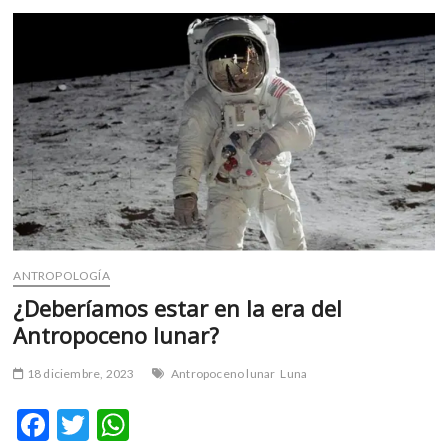
invernal,
k
p
una
etapa
de
cambios
psicológicos
ANTROPOLOGÍA
¿Deberíamos estar en la era del
Antropoceno lunar?
18 diciembre, 2023
Antropoceno lunar
Luna
F
T
W