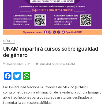
GÉNERO
UNAM impartirá cursos sobre igualdad
de género
18 diciembre, 2023
igualdad de género
UNAM
F
T
W
ac
w
h
La Universidad Nacional Autónoma de México (UNAM),
e
itt
at
comprometida con la eliminación de la violencia contra la mujer,
b
er
s
abre inscripciones para dos cursos gratuitos destinados a
fomentar la corresponsabilidad.