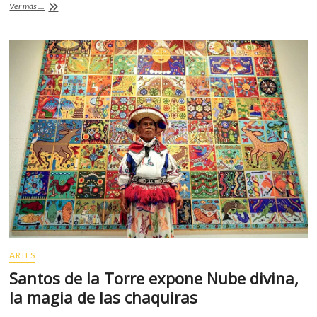
o
A
UNAM
Ver más ...
o
p
impartirá
cursos
k
p
sobre
igualdad
de
género
ARTES
Santos de la Torre expone Nube divina,
la magia de las chaquiras