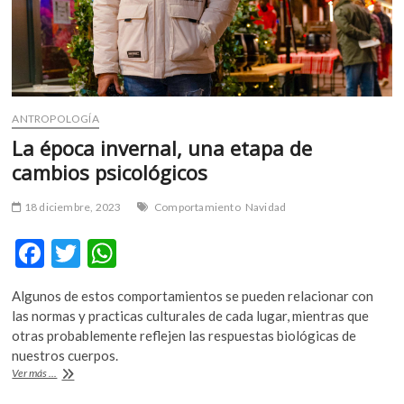
ANTROPOLOGÍA
La época invernal, una etapa de
cambios psicológicos
18 diciembre, 2023
Comportamiento
Navidad
F
T
W
ac
w
h
Algunos de estos comportamientos se pueden relacionar con
e
itt
at
las normas y practicas culturales de cada lugar, mientras que
b
er
s
otras probablemente reflejen las respuestas biológicas de
nuestros cuerpos.
o
A
La
Ver más ...
o
p
época