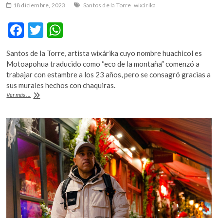
18 diciembre, 2023
Santos de la Torre
wixárika
F
T
W
ac
w
h
Santos de la Torre, artista wixárika cuyo nombre huachicol es
e
itt
at
Motoapohua traducido como “eco de la montaña” comenzó a
b
er
s
trabajar con estambre a los 23 años, pero se consagró gracias a
sus murales hechos con chaquiras.
o
A
Santos
Ver más ...
o
p
de
la
k
p
Torre
expone
Nube
divina,
la
magia
de
las
chaquiras