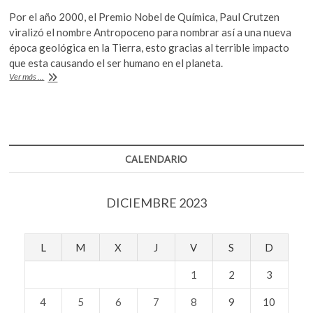
ac
w
h
Por el año 2000, el Premio Nobel de Química, Paul Crutzen
e
itt
at
viralizó el nombre Antropoceno para nombrar así a una nueva
b
er
s
época geológica en la Tierra, esto gracias al terrible impacto
que esta causando el ser humano en el planeta.
o
A
¿Deberíamos
Ver más ...
o
p
estar
en
k
p
la
era
del
Antropoceno
CALENDARIO
lunar?
DICIEMBRE 2023
L
M
X
J
V
S
D
1
2
3
4
5
6
7
8
9
10