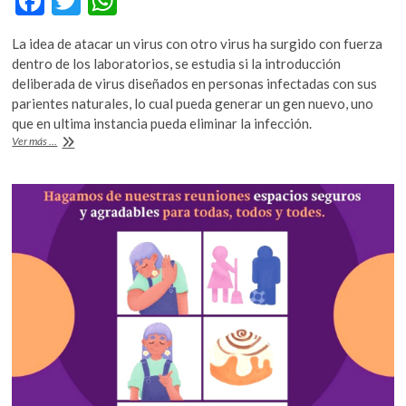
F
T
W
k
ac
w
h
o
La idea de atacar un virus con otro virus ha surgido con fuerza
p
e
itt
at
dentro de los laboratorios, se estudia si la introducción
e
b
er
s
deliberada de virus diseñados en personas infectadas con sus
n
parientes naturales, lo cual pueda generar un gen nuevo, uno
o
A
que en ultima instancia pueda eliminar la infección.
o
p
Combatir
Ver más ...
un
k
p
virus
con
otro
virus,
cada
vez
más
cerca