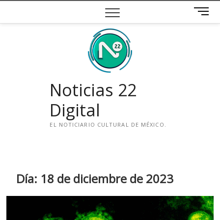
Saltar
B
al
o
contenido
t
ó
n
d
e
Noticias 22
m
e
Digital
n
ú
EL NOTICIARIO CULTURAL DE MÉXICO.
i
n
s
t
Día:
18 de diciembre de 2023
a
g
r
a