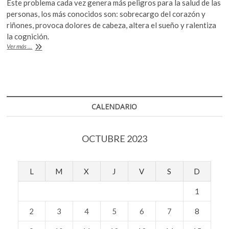
Este problema cada vez genera más peligros para la salud de las
k
e
itt
at
personas, los más conocidos son: sobrecargo del corazón y
o
b
er
s
riñones, provoca dolores de cabeza, altera el sueño y ralentiza
p
la cognición.
o
A
e
¿Podremos
Ver más ...
n
o
p
adaptarnos
al
k
p
calor
los
seres
humanos?
CALENDARIO
OCTUBRE 2023
L
M
X
J
V
S
D
1
2
3
4
5
6
7
8