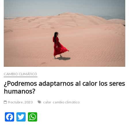
m
v
o
l
g
e
r
s
k
o
p
CAMBIO CLIMÁTICO
e
n
¿Podremos adaptarnos al calor los seres
v
humanos?
o
l
9 octubre, 2023
calor
cambio climático
g
e
F
T
W
r
ac
w
h
s