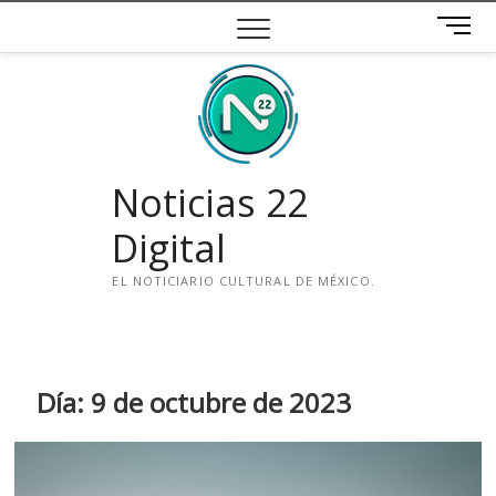
Saltar
B
al
o
contenido
t
ó
n
d
e
Noticias 22
m
e
Digital
n
ú
EL NOTICIARIO CULTURAL DE MÉXICO.
i
n
s
t
Día:
9 de octubre de 2023
a
g
r
a