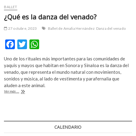
BALLET
¿Qué es la danza del venado?
27 octubre, 2023
Ballet de Amalia Hernández
Danza del venado
F
T
W
ac
w
h
Uno de los rituales más importantes para las comunidades de
e
itt
at
yaquis y mayos que habitan en Sonora y Sinaloa es la danza del
b
er
s
venado, que representa el mundo natural con movimientos,
sonidos y música, al lado de vestimenta y parafernalia que
o
A
aluden a este animal.
o
p
¿Qué
Ver más ...
es
k
p
la
danza
del
venado?
CALENDARIO