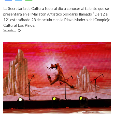
ac
w
h
k
o
La Secretaría de Cultura federal dio a conocer al talento que se
e
itt
at
p
presentará en el Maratón Artístico Solidario llamado “De 12 a
b
er
s
e
12”, este sábado 28 de octubre en la Plaza Madero del Complejo
n
Cultural Los Pinos.
o
A
Se
Ver más ...
o
p
dio
a
k
p
conocer
el
cartel
del
festival
De
12
a
12