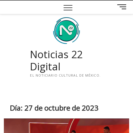
Saltar
B
al
o
contenido
t
ó
n
d
e
Noticias 22
m
e
Digital
n
ú
EL NOTICIARIO CULTURAL DE MÉXICO.
i
n
s
t
Día:
27 de octubre de 2023
a
g
r
a