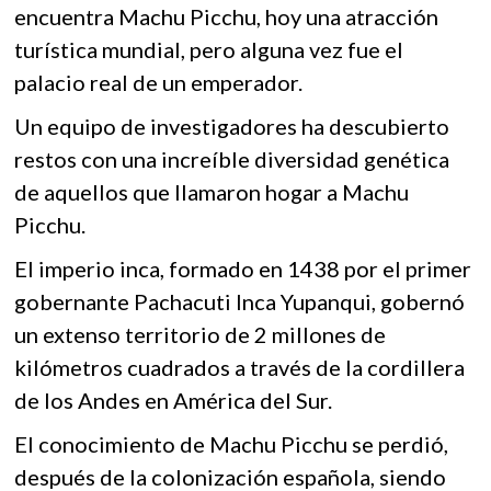
k
encuentra Machu Picchu, hoy una atracción
o
A
o
turística mundial, pero alguna vez fue el
o
p
p
palacio real de un emperador.
e
k
p
n
Un equipo de investigadores ha descubierto
restos con una increíble diversidad genética
de aquellos que llamaron hogar a Machu
Picchu.
El imperio inca, formado en 1438 por el primer
gobernante Pachacuti Inca Yupanqui, gobernó
un extenso territorio de 2 millones de
kilómetros cuadrados a través de la cordillera
de los Andes en América del Sur.
El conocimiento de Machu Picchu se perdió,
después de la colonización española, siendo