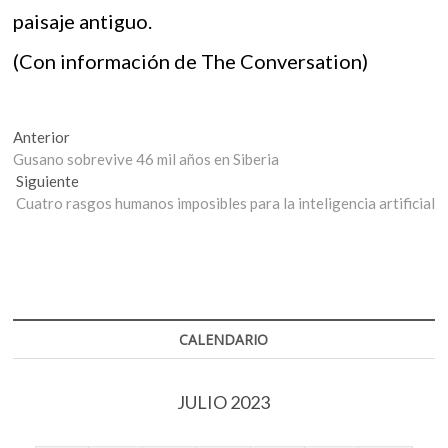
paisaje antiguo.
(Con información de The Conversation)
Navegación
Entrada
Anterior
anterior:
Gusano sobrevive 46 mil años en Siberia
de
Entrada
Siguiente
entradas
siguiente:
Cuatro rasgos humanos imposibles para la inteligencia artificial
CALENDARIO
JULIO 2023