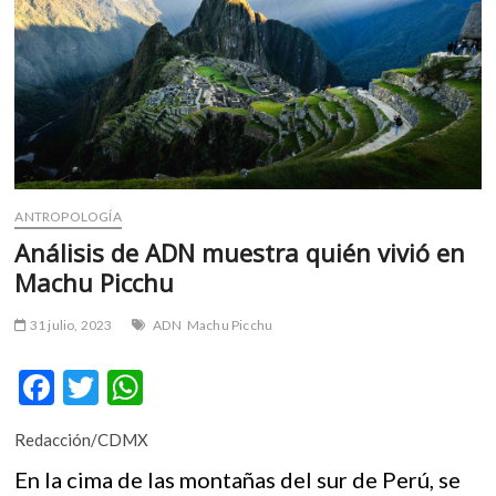
m
v
o
l
g
e
r
s
k
ANTROPOLOGÍA
o
Análisis de ADN muestra quién vivió en
p
Machu Picchu
e
n
31 julio, 2023
ADN
Machu Picchu
v
o
F
T
W
l
g
ac
w
h
e
Redacción/CDMX
e
itt
at
r
En la cima de las montañas del sur de Perú, se
b
er
s
s