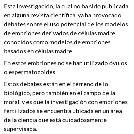
e
itt
at
k
Esta investigación, la cual no ha sido publicada
b
er
s
o
en alguna revista científica, ya ha provocado
p
o
A
e
debates sobre el uso potencial de los modelos
o
p
n
de embriones derivados de células madre
k
p
conocidos como modelos de embriones
basados en células madre.
En estos embriones no se han utilizado óvulos
o espermatozoides.
Estos debates están en el terreno de lo
biológico, pero también en el campo de la
moral, y es que la investigación con embriones
fertilizados se encuentra ubicada en un área
de la ciencia que está cuidadosamente
supervisada.