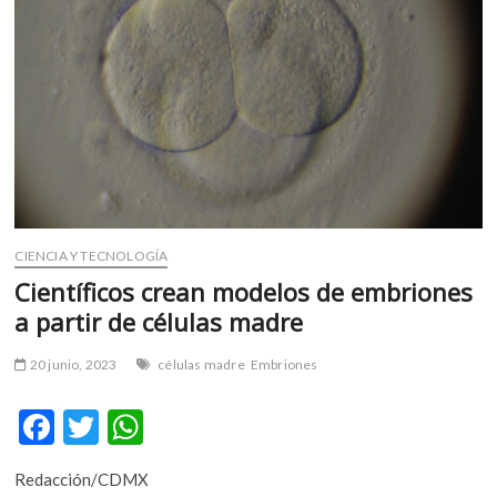
m
v
o
l
g
e
r
s
k
o
CIENCIA Y TECNOLOGÍA
p
Científicos crean modelos de embriones
e
n
a partir de células madre
v
o
20 junio, 2023
células madre
Embriones
l
g
F
T
W
e
ac
w
h
r
Redacción/CDMX
s