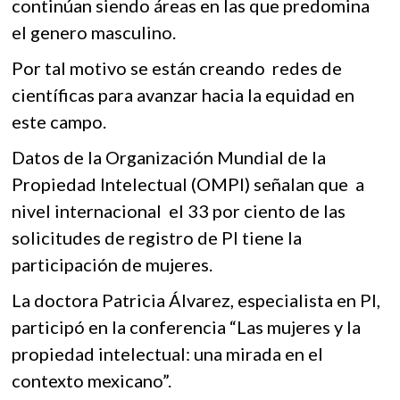
o
A
continúan siendo áreas en las que predomina
k
o
el genero masculino.
o
p
p
k
p
Por tal motivo se están creando redes de
e
n
científicas para avanzar hacia la equidad en
este campo.
Datos de la Organización Mundial de la
Propiedad Intelectual (OMPI) señalan que a
nivel internacional el 33 por ciento de las
solicitudes de registro de PI tiene la
participación de mujeres.
La doctora Patricia Álvarez, especialista en PI,
participó en la conferencia “Las mujeres y la
propiedad intelectual: una mirada en el
contexto mexicano”.