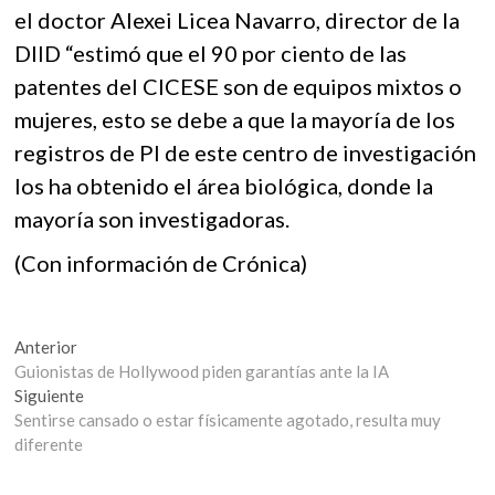
el doctor Alexei Licea Navarro, director de la
DIID “estimó que el 90 por ciento de las
patentes del CICESE son de equipos mixtos o
mujeres, esto se debe a que la mayoría de los
registros de PI de este centro de investigación
los ha obtenido el área biológica, donde la
mayoría son investigadoras.
(Con información de Crónica)
Navegación
Entrada
Anterior
anterior:
Guionistas de Hollywood piden garantías ante la IA
de
Entrada
Siguiente
entradas
siguiente:
Sentirse cansado o estar físicamente agotado, resulta muy
diferente