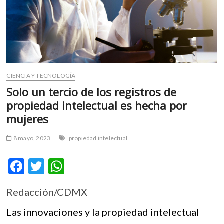
m
v
o
l
g
e
r
CIENCIA Y TECNOLOGÍA
s
Solo un tercio de los registros de
k
propiedad intelectual es hecha por
o
mujeres
p
e
8 mayo, 2023
propiedad intelectual
n
v
F
T
W
o
l
ac
w
h
g
Redacción/CDMX
e
itt
at
e
r
b
er
s
Las innovaciones y la propiedad intelectual
s