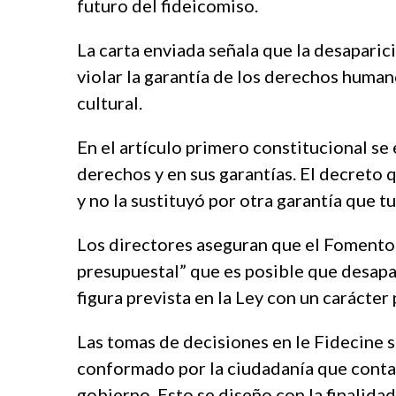
futuro del fideicomiso.
a
m
r
a
e
s
La carta enviada señala que la desaparici
s
t
violar la garantía de los derechos humano
c
e
cultural.
o
r
r
b
t
e
En el artículo primero constitucional se 
b
t
derechos y en sus garantías. El decreto q
e
t
y no la sustituyó por otra garantía que t
y
i
l
n
i
g
Los directores aseguran que el Fomento
k
p
presupuestal” que es posible que desapa
d
u
figura prevista en la Ley con un carácte
ü
s
z
u
ü
l
Las tomas de decisiones en le Fidecine 
e
a
conformado por la ciudadanía que contab
s
b
gobierno. Esto se diseño con la finalidad