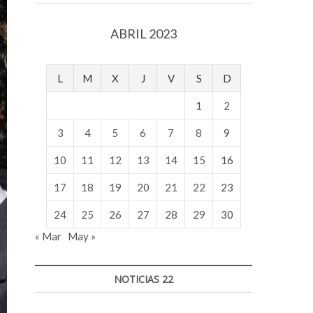
v
o
ABRIL 2023
l
g
e
L
M
X
J
V
S
D
r
s
1
2
k
o
3
4
5
6
7
8
9
p
10
11
12
13
14
15
16
e
n
17
18
19
20
21
22
23
v
o
24
25
26
27
28
29
30
l
« Mar
May »
g
e
r
NOTICIAS 22
s
k