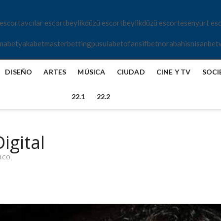
 escort
avcılar escort
beylikdüzü escort
beylikdüzü escort
esenyurt es
mabet
yakabet
masterbetting
pusulabet
ofansifbet
norabahis
nisanbet
DISEÑO
ARTES
MÚSICA
CIUDAD
CINE Y TV
SOCI
22.1
22.2
igital
ICO.