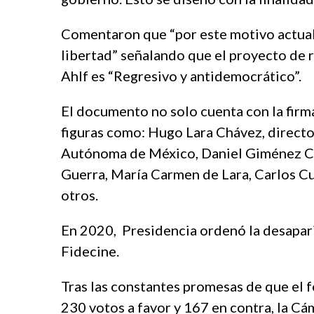
c
e
o
t
r
o
Comentaron que “por este motivo actual
t
f
libertad” señalando que el proyecto de r
b
a
Ahlf es “Regresivo y antidemocrático”.
e
n
y
s
l
i
El documento no solo cuenta con la firma
i
f
figuras como: Hugo Lara Chávez, directo
k
b
Autónoma de México, Daniel Giménez Cac
d
e
ü
t
Guerra, María Carmen de Lara, Carlos Cua
z
n
otros.
ü
o
e
r
En 2020, Presidencia ordenó la desapari
s
a
c
b
Fidecine.
o
a
r
h
Tras las constantes promesas de que el 
t
i
230 votos a favor y 167 en contra, la Cá
e
s