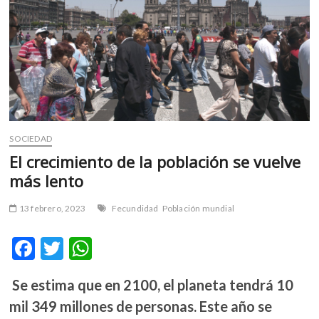
m
v
o
l
g
e
r
s
k
SOCIEDAD
o
El crecimiento de la población se vuelve
p
más lento
e
n
13 febrero, 2023
Fecundidad
Población mundial
v
o
F
T
W
l
g
ac
w
h
e
Se estima que en 2100, el planeta tendrá 10
e
itt
at
r
mil 349 millones de personas. Este año se
b
er
s
s