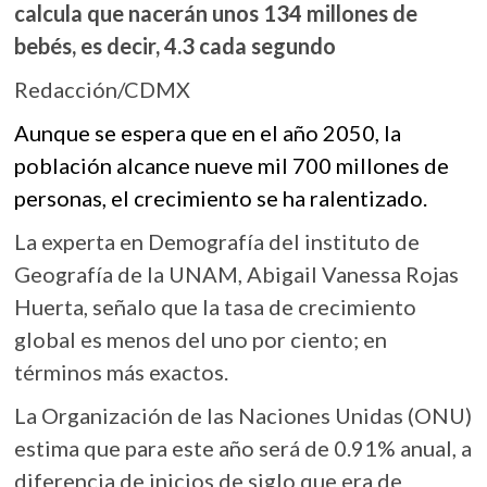
calcula que nacerán unos 134 millones de
k
o
A
o
bebés, es decir, 4.3 cada segundo
o
p
p
e
Redacción/CDMX
k
p
n
Aunque se espera que en el año 2050, la
población alcance nueve mil 700 millones de
personas, el crecimiento se ha ralentizado.
La experta en Demografía del instituto de
Geografía de la UNAM, Abigail Vanessa Rojas
Huerta, señalo que la tasa de crecimiento
global es menos del uno por ciento; en
términos más exactos.
La Organización de las Naciones Unidas (ONU)
estima que para este año será de 0.91% anual, a
diferencia de inicios de siglo que era de