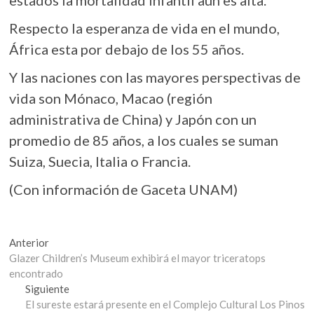
estados la mortalidad infantil aún es alta.
Respecto la esperanza de vida en el mundo,
África esta por debajo de los 55 años.
Y las naciones con las mayores perspectivas de
vida son Mónaco, Macao (región
administrativa de China) y Japón con un
promedio de 85 años, a los cuales se suman
Suiza, Suecia, Italia o Francia.
(Con información de Gaceta UNAM)
Navegación
Entrada
Anterior
anterior:
Glazer Children’s Museum exhibirá el mayor triceratops
de
encontrado
entradas
Entrada
Siguiente
siguiente:
El sureste estará presente en el Complejo Cultural Los Pinos