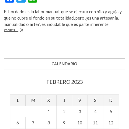
k
ac
w
h
o
El bordado es la labor manual, que se ejecuta con hilo y aguja y
e
itt
at
p
que no cubre el fondo en su totalidad, pero ¿es una artesanía,
e
b
er
s
manualidad o arte?, es indudable que es parte inherente
n
De
Ver más ...
o
A
la
aguja
o
p
e
k
p
hilo
también
emerge
CALENDARIO
el
arte
FEBRERO 2023
L
M
X
J
V
S
D
1
2
3
4
5
6
7
8
9
10
11
12