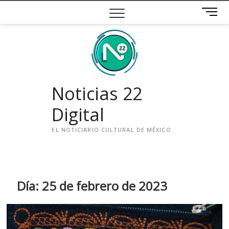
Saltar
B
al
o
contenido
t
ó
n
d
e
Noticias 22
m
e
Digital
n
ú
EL NOTICIARIO CULTURAL DE MÉXICO.
i
n
s
t
Día:
25 de febrero de 2023
a
g
r
a