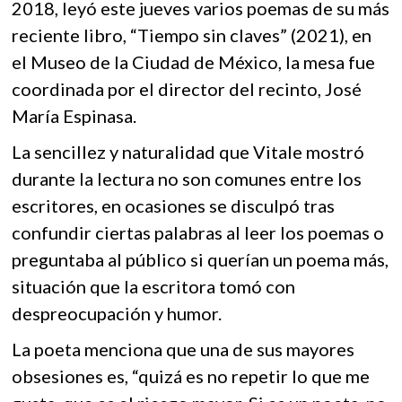
2018, leyó este jueves varios poemas de su más
o
p
k
o
reciente libro, “Tiempo sin claves” (2021), en
k
p
p
el Museo de la Ciudad de México, la mesa fue
e
coordinada por el director del recinto, José
n
María Espinasa.
La sencillez y naturalidad que Vitale mostró
durante la lectura no son comunes entre los
escritores, en ocasiones se disculpó tras
confundir ciertas palabras al leer los poemas o
preguntaba al público si querían un poema más,
situación que la escritora tomó con
despreocupación y humor.
La poeta menciona que una de sus mayores
obsesiones es, “quizá es no repetir lo que me