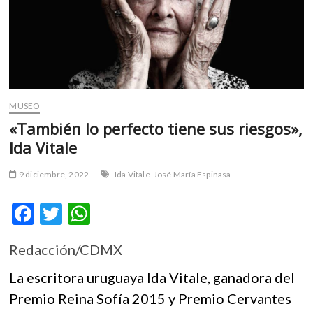
m
v
o
l
g
e
r
MUSEO
s
«También lo perfecto tiene sus riesgos»,
k
Ida Vitale
o
p
9 diciembre, 2022
Ida Vitale
José María Espinasa
e
n
F
T
W
v
o
ac
w
h
l
Redacción/CDMX
e
itt
at
g
e
b
er
s
La escritora uruguaya Ida Vitale, ganadora del
r
o
A
Premio Reina Sofía 2015 y Premio Cervantes
s