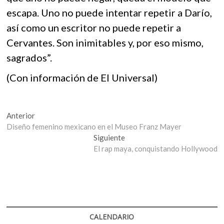
escapa. Uno no puede intentar repetir a Darío,
así como un escritor no puede repetir a
Cervantes. Son inimitables y, por eso mismo,
sagrados”.
(Con información de El Universal)
Navegación
Entrada
Anterior
anterior:
Diseño femenino mexicano en el Museo Franz Mayer
de
Entrada
Siguiente
entradas
siguiente:
El rap maya, conquistando Hollywood
CALENDARIO