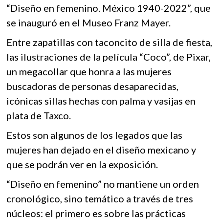
k
“Diseño en femenino. México 1940-2022”, que
k
p
o
se inauguró en el Museo Franz Mayer.
p
e
Entre zapatillas con taconcito de silla de fiesta,
n
las ilustraciones de la película “Coco”, de Pixar,
un megacollar que honra a las mujeres
buscadoras de personas desaparecidas,
icónicas sillas hechas con palma y vasijas en
plata de Taxco.
Estos son algunos de los legados que las
mujeres han dejado en el diseño mexicano y
que se podrán ver en la exposición.
“Diseño en femenino” no mantiene un orden
cronológico, sino temático a través de tres
núcleos: el primero es sobre las prácticas