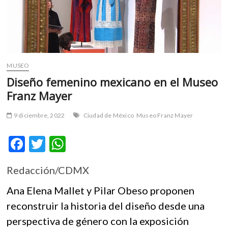
m
v
o
l
g
e
MUSEO
r
Diseño femenino mexicano en el Museo
s
Franz Mayer
k
o
9 diciembre, 2022
Ciudad de México
Museo Franz Mayer
p
e
F
T
W
n
v
ac
w
h
o
Redacción/CDMX
e
itt
at
l
b
er
s
g
Ana Elena Mallet y Pilar Obeso proponen
e
o
A
reconstruir la historia del diseño desde una
r
perspectiva de género con la exposición
o
p
s