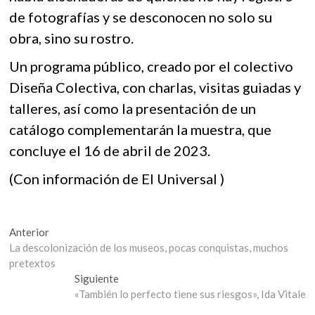
de fotografías y se desconocen no solo su
obra, sino su rostro.
Un programa público, creado por el colectivo
Diseña Colectiva, con charlas, visitas guiadas y
talleres, así como la presentación de un
catálogo complementarán la muestra, que
concluye el 16 de abril de 2023.
(Con información de El Universal )
Navegación
Entrada
Anterior
anterior:
La descolonización de los museos, pocas conquistas, muchos
de
pretextos
entradas
Entrada
Siguiente
siguiente:
«También lo perfecto tiene sus riesgos», Ida Vitale