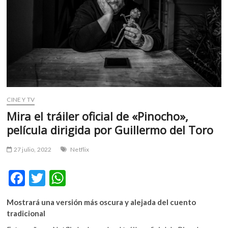
m
v
o
l
g
e
r
s
k
CINE Y TV
o
Mira el tráiler oficial de «Pinocho»,
p
película dirigida por Guillermo del Toro
e
n
27 julio, 2022
Netflix
v
o
F
T
W
l
g
ac
w
h
e
Mostrará una versión más oscura y alejada del cuento
e
itt
at
r
tradicional
s
b
er
s