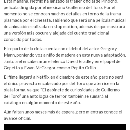
Esta mañana, Netflix ha lanzado el tráiler oficial de Pinocho,
k
o
A
película dirigida por el mexicano Guillermo del Toro. Por el
o
momento no se conocen muchos detalles en torno de la trama
o
p
p
plasmada por el cineasta, sabiendo que será una película musical
e
k
p
de animación realizada en stop motion, además de que mostrará
n
una versión más oscura y alejada del cuento tradicional
conocido por todos.
El reparto de la cinta cuenta con el debut del actor Gregory
Mann, poniendo voz a niño de madera en esta nueva adaptación.
Junto a el encabezarán el elenco David Bradley en el papel de
Gepetto y Ewan McGregor commo Pepito Grillo.
El filme llegará a Netflix en diciembre de este año, pero no será
el único proyecto encabezado por del Toro que aterrice en la
plataforma, ya que “El gabinete de curiosidades de Guillermo
del Toro” una antología de terror, también se sumará al
catálogo en algún momento de este año.
Aún faltan unos meses más de espera, pero mientras conoce el
avance oficial.