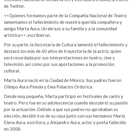
o
A
k
de Twitter.
o
p
o
<<Quienes formamos parte de la Compañía Nacional de Teatro
p
k
p
lamentamos el fallecimiento de nuestra querida compañera y
e
amiga Marta Aura. Un abrazo a su familia y a la comunidad
n
artística>>, escribieron.
Por su parte, la Secretaría de Cultura lamentó el fallecimiento y
destacó los más de 60 años de trayectoria de la actriz, quien
será recordada por sus interpretaciones en teatro, cine y
televisión, así como por sus aportaciones a la promoción
cultural.
Marta Aura nació en la Ciudad de México. Sus padres fueron
Olimpo Aura Pineda y Ema Palacios Ordorica.
Desde muy pequeña, Marta participó en festivales de canto y
teatro. Pero fue en su adolescencia cuando descubrió su pasión
por la actuación. Debido a que sus padres no aprobaban su
elección, decidió irse de su casa junto con sus hermanos María
Elena Aura, escritora, y Alejandro Aura, actor y poeta fallecido
en 2008.