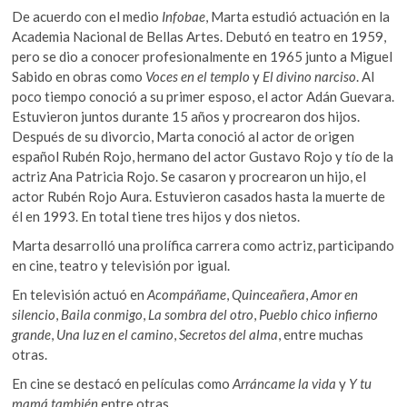
De acuerdo con el medio
Infobae
, Marta estudió actuación en la
Academia Nacional de Bellas Artes. Debutó en teatro en 1959,
pero se dio a conocer profesionalmente en 1965 junto a Miguel
Sabido en obras como
Voces en el templo
y
El divino narciso
. Al
poco tiempo conoció a su primer esposo, el actor Adán Guevara.
Estuvieron juntos durante 15 años y procrearon dos hijos.
Después de su divorcio, Marta conoció al actor de origen
español Rubén Rojo, hermano del actor Gustavo Rojo y tío de la
actriz Ana Patricia Rojo. Se casaron y procrearon un hijo, el
actor Rubén Rojo Aura. Estuvieron casados hasta la muerte de
él en 1993. En total tiene tres hijos y dos nietos.
Marta desarrolló una prolífica carrera como actriz, participando
en cine, teatro y televisión por igual.
En televisión actuó en
Acompáñame
,
Quinceañera
,
Amor en
silencio
,
Baila conmigo
,
La sombra del otro
,
Pueblo chico infierno
grande
,
Una luz en el camino
,
Secretos del alma
, entre muchas
otras.
En cine se destacó en películas como
Arráncame la vida
y
Y tu
mamá también
entre otras.