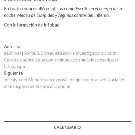
En teatro sobresalió en obras como
Escrito en el cuerpo de la
noche
,
Medea de Eurípides
y
Algunos cantos del infierno
.
Con información de Infobae.
Navegación
Entrada
Anterior
anterior:
#Liminal | Parte 5. Entrevista con la investigadora Judith
de
Cardoso, sobre agua contaminada con metales pesados en
entradas
Iztapalapa
Entrada
Siguiente
siguiente:
‘Archivo del Mundo’: una exposición que cuenta la historia del
arte hispano de la Época Colonial
CALENDARIO