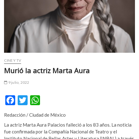
m
v
o
l
g
e
r
s
k
CINE Y TV
o
Murió la actriz Marta Aura
p
e
9 julio, 2022
n
v
F
T
W
o
ac
w
h
l
g
Redacción / Ciudad de México
e
itt
at
e
La actriz Marta Aura Palacios falleció a los 83 años. La noticia
b
er
s
r
fue confirmada por la Compañía Nacional de Teatro y el
s
Instituto Nacional de Bellas Artes y Literatura (INBAL) a través