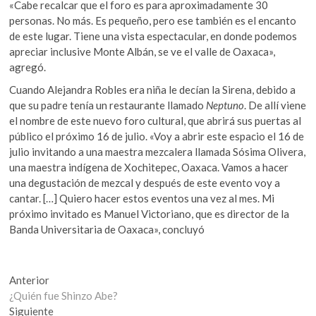
«Cabe recalcar que el foro es para aproximadamente 30
personas. No más. Es pequeño, pero ese también es el encanto
de este lugar. Tiene una vista espectacular, en donde podemos
apreciar inclusive Monte Albán, se ve el valle de Oaxaca»,
agregó.
Cuando Alejandra Robles era niña le decían la Sirena, debido a
que su padre tenía un restaurante llamado
Neptuno
. De allí viene
el nombre de este nuevo foro cultural, que abrirá sus puertas al
público el próximo 16 de julio. «Voy a abrir este espacio el 16 de
julio invitando a una maestra mezcalera llamada Sósima Olivera,
una maestra indígena de Xochitepec, Oaxaca. Vamos a hacer
una degustación de mezcal y después de este evento voy a
cantar. […] Quiero hacer estos eventos una vez al mes. Mi
próximo invitado es Manuel Victoriano, que es director de la
Banda Universitaria de Oaxaca», concluyó
Navegación
Entrada
Anterior
anterior:
¿Quién fue Shinzo Abe?
de
Entrada
Siguiente