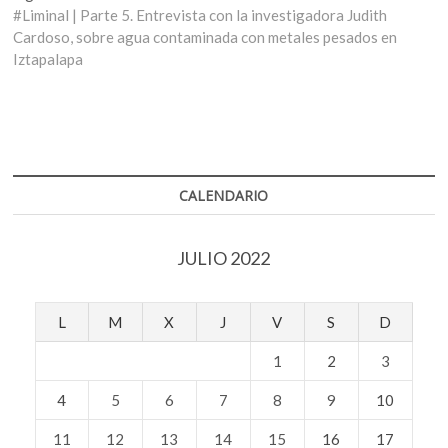
entradas
siguiente:
#Liminal | Parte 5. Entrevista con la investigadora Judith
Cardoso, sobre agua contaminada con metales pesados en
Iztapalapa
CALENDARIO
JULIO 2022
L
M
X
J
V
S
D
1
2
3
4
5
6
7
8
9
10
11
12
13
14
15
16
17