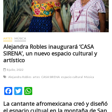
m
v
o
l
g
e
r
ARTES
MÚSICA
s
Alejandra Robles inaugurará ‘CASA
k
SIRENA’, un nuevo espacio cultural y
o
artístico
p
e
8 julio, 2022
n
v
Alejandra Robles
artes
CASA SIRENA
espacio cultural
Música
o
l
F
T
W
g
ac
w
h
e
La cantante afromexicana creó y diseñó
r
e
itt
at
s
el espacio cultual en la montaña de San