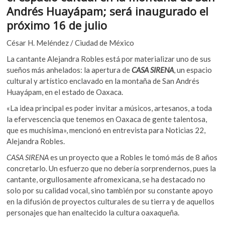
b
er
s
k
Andrés Huayápam; será inaugurado el
o
o
A
próximo 16 de julio
p
o
p
e
César H. Meléndez / Ciudad de México
k
p
n
La cantante Alejandra Robles está por materializar uno de sus
sueños más anhelados: la apertura de
CASA SIRENA
, un espacio
cultural y artístico enclavado en la montaña de San Andrés
Huayápam, en el estado de Oaxaca.
«La idea principal es poder invitar a músicos, artesanos, a toda
la efervescencia que tenemos en Oaxaca de gente talentosa,
que es muchísima», mencionó en entrevista para Noticias 22,
Alejandra Robles.
CASA SIRENA
es un proyecto que a Robles le tomó más de 8 años
concretarlo. Un esfuerzo que no debería sorprendernos, pues la
cantante, orgullosamente afromexicana, se ha destacado no
solo por su calidad vocal, sino también por su constante apoyo
en la difusión de proyectos culturales de su tierra y de aquellos
personajes que han enaltecido la cultura oaxaqueña.