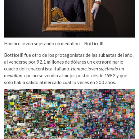
Hombre joven sujetando un medallón – Botticelli
Botticelli fue otro de los protagonistas de las subastas del año,
al venderse por 92.1 millones de dólares un extraordinario
cuadro del renacentista italiano,
Hombre joven sujetando un
medallón
, que no se vendía al mejor postor desde 1982 y que
solo había salido al mercado cuatro veces en 200 años.