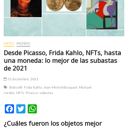
m
v
o
l
g
e
r
ARTES
MUNDO
s
Desde Picasso, Frida Kahlo, NFTs, hasta
k
una moneda: lo mejor de las subastas
o
de 2021
p
e
31 diciembre, 2021
n
v
Boticelli
Frida Kahlo
Jean-Michel Basquiat
Michael
o
Jordan
NFTs
Picasso
subastas
l
g
F
T
W
e
ac
w
h
r
¿Cuáles fueron los objetos mejor
e
itt
at
s