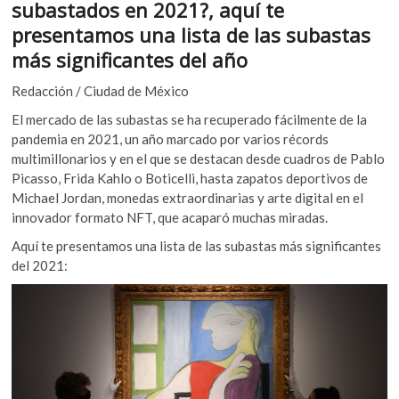
subastados en 2021?, aquí te
k
b
er
s
o
presentamos una lista de las subastas
o
A
p
más significantes del año
e
o
p
n
Redacción / Ciudad de México
k
p
El mercado de las subastas se ha recuperado fácilmente de la
pandemia en 2021, un año marcado por varios récords
multimillonarios y en el que se destacan desde cuadros de Pablo
Picasso, Frida Kahlo o Boticelli, hasta zapatos deportivos de
Michael Jordan, monedas extraordinarias y arte digital en el
innovador formato NFT, que acaparó muchas miradas.
Aquí te presentamos una lista de las subastas más significantes
del 2021: