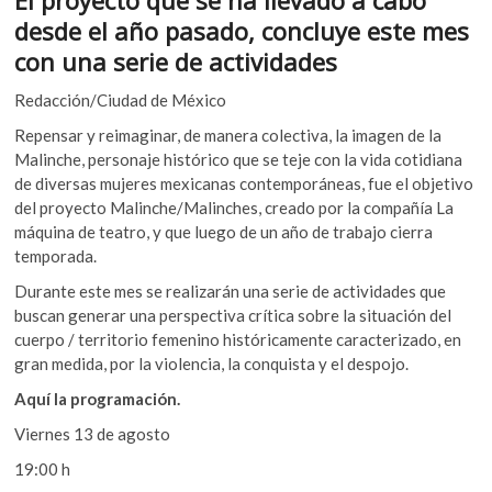
e
itt
at
k
desde el año pasado, concluye este mes
o
b
er
s
con una serie de actividades
p
o
A
e
Redacción/Ciudad de México
n
o
p
Repensar y reimaginar, de manera colectiva, la imagen de la
k
p
Malinche, personaje histórico que se teje con la vida cotidiana
de diversas mujeres mexicanas contemporáneas, fue el objetivo
del proyecto Malinche/Malinches, creado por la compañía La
máquina de teatro, y que luego de un año de trabajo cierra
temporada.
Durante este mes se realizarán una serie de actividades que
buscan generar una perspectiva crítica sobre la situación del
cuerpo / territorio femenino históricamente caracterizado, en
gran medida, por la violencia, la conquista y el despojo.
Aquí la programación.
Viernes 13 de agosto
19:00 h