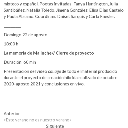
mixteco y español. Poetas invitadas: Tanya Huntington, Julia
Santibáñez, Natalia Toledo, Jimena González, Elisa Días Castelo
y Paula Abramo. Coordinan: Daiset Sarquis y Carla Faesler.
__________
Domingo 22 de agosto
18:00 h
La memoria de Malinche// Cierre de proyecto
Duración: 60 min
Presentación del video
collage
de todo el material producido
durante el proyecto de creación híbrida realizado de octubre
2020-agosto 2021 y conclusiones en vivo.
Navegación
Entrada
Anterior
anterior:
«Este verano no es nuestro verano»
de
Entrada
Siguiente