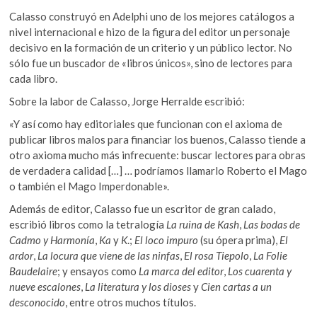
Calasso construyó en Adelphi uno de los mejores catálogos a
nivel internacional e hizo de la figura del editor un personaje
decisivo en la formación de un criterio y un público lector. No
sólo fue un buscador de «libros únicos», sino de lectores para
cada libro.
Sobre la labor de Calasso, Jorge Herralde escribió:
«Y así como hay editoriales que funcionan con el axioma de
publicar libros malos para financiar los buenos, Calasso tiende a
otro axioma mucho más infrecuente: buscar lectores para obras
de verdadera calidad […] … podríamos llamarlo Roberto el Mago
o también el Mago Imperdonable».
Además de editor, Calasso fue un escritor de gran calado,
escribió libros como la tetralogía
La ruina de Kash
,
Las bodas de
Cadmo y Harmonía
,
Ka
y
K
.;
El loco impuro
(su ópera prima),
El
ardor
,
La locura que viene de las ninfas
,
El rosa Tiepolo
,
La Folie
Baudelaire
; y ensayos como
La marca del editor
,
Los cuarenta y
nueve escalones
,
La literatura y los dioses
y
Cien cartas a un
desconocido
, entre otros muchos títulos.