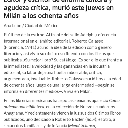
e
itt
at
k
agudeza crítica, murió este jueves en
o
b
er
s
Milán a los ochenta años
p
o
A
e
Ana León / Ciudad de México
n
o
p
El último de la estirpe. Al frente del sello Adelphi, referencia
k
p
internacional en el ámbito editorial, Roberto Calasso
(Florencia, 1941) acuñó la idea de la edición como género
literario y así vivió su oficio: escribiendo con los libros que
publicaba. ¿Su mejor libro? Su catálogo. Es por ello que frente a
la inmediatez, la velocidad y las ganancias en la industria
editorial, su labor deja una huella imborrable, crítica,
argumentada, invaluable. Roberto Calasso murió hoy a la edad
de ochenta años luego de una larga enfermedad —según se
informa en diferentes medios—. Vivía en Milán.
En las librerías mexicanas hace pocas semanas apareció
Cómo
ordenar una biblioteca
, en la colección de Nuevos cuadernos
Anagrama. Y recientemente vieron la luz sus dos últimos libros
publicados, uno dedicado a Roberto Bazlen (
Bobi
); el otro, a
recuerdos familiares y de infancia (
Memè Scianca
).