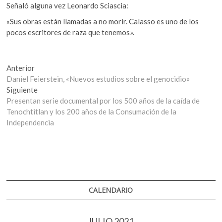
Señaló alguna vez Leonardo Sciascia:
«Sus obras están llamadas a no morir. Calasso es uno de los
pocos escritores de raza que tenemos».
Navegación
Entrada
Anterior
anterior:
Daniel Feierstein, «Nuevos estudios sobre el genocidio»
de
Entrada
Siguiente
entradas
siguiente:
Presentan serie documental por los 500 años de la caída de
Tenochtitlan y los 200 años de la Consumación de la
Independencia
CALENDARIO
JULIO 2021