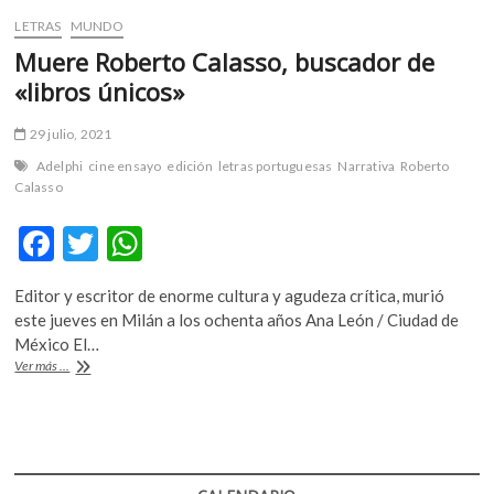
LETRAS
MUNDO
Muere Roberto Calasso, buscador de
«libros únicos»
29 julio, 2021
Adelphi
cine ensayo
edición
letras portuguesas
Narrativa
Roberto
Calasso
F
T
W
ac
w
h
Editor y escritor de enorme cultura y agudeza crítica, murió
e
itt
at
este jueves en Milán a los ochenta años Ana León / Ciudad de
b
er
s
México El…
Muere
Ver más ...
o
A
Roberto
Calasso,
o
p
buscador
k
p
de
«libros
únicos»