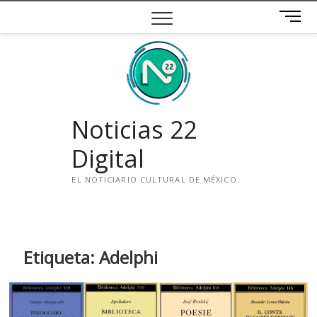
Saltar
B
al
o
contenido
t
ó
n
d
e
Noticias 22
m
e
Digital
n
ú
EL NOTICIARIO CULTURAL DE MÉXICO.
i
n
s
t
Etiqueta:
Adelphi
a
g
r
a