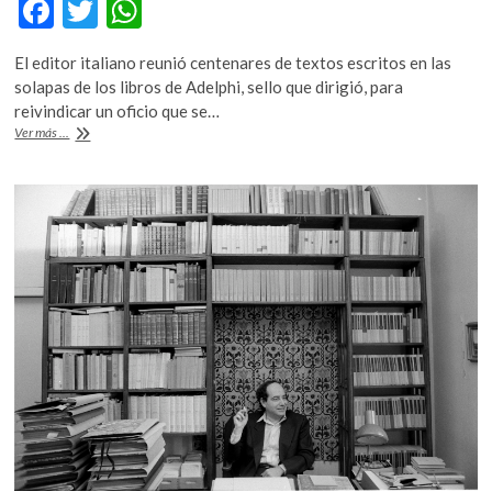
F
T
W
k
ac
w
h
o
p
El editor italiano reunió centenares de textos escritos en las
e
itt
at
e
solapas de los libros de Adelphi, sello que dirigió, para
b
er
s
n
reivindicar un oficio que se…
Las
Ver más ...
o
A
originales
solapas
o
p
literarias
k
p
de
Calasso