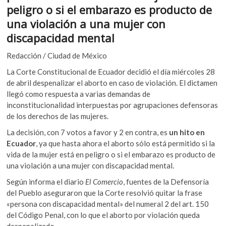
o
A
k
peligro o si el embarazo es producto de
o
o
p
una violación a una mujer con
p
k
p
discapacidad mental
e
n
Redacción / Ciudad de México
La Corte Constitucional de Ecuador decidió el día miércoles 28
de abril despenalizar el aborto en caso de violación. El dictamen
llegó como respuesta a varias demandas de
inconstitucionalidad interpuestas por agrupaciones defensoras
de los derechos de las mujeres.
La decisión, con 7 votos a favor y 2 en contra, es
un hito en
Ecuador
, ya que hasta ahora el aborto sólo está permitido si la
vida de la mujer está en peligro o si el embarazo es producto de
una violación a una mujer con discapacidad mental.
Según informa el diario
El Comercio
, fuentes de la Defensoría
del Pueblo aseguraron que la Corte resolvió quitar la frase
«persona con discapacidad mental» del numeral 2 del art. 150
del Código Penal, con lo que el aborto por violación queda