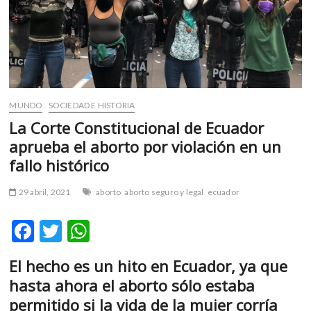
m
v
o
l
g
e
r
MUNDO
SOCIEDAD E HISTORIA
s
La Corte Constitucional de Ecuador
k
aprueba el aborto por violación en un
o
fallo histórico
p
e
29 abril, 2021
aborto
aborto seguro y legal
ecuador
n
v
F
T
W
o
l
ac
w
h
g
El hecho es
un hito en Ecuador
, ya que
e
itt
at
e
hasta ahora el aborto sólo estaba
r
b
er
s
permitido si la vida de la mujer corría
s