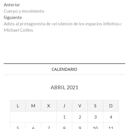
Navegación
Entrada
Anterior
anterior:
Cuerpo y movimiento
de
Entrada
Siguiente
entradas
siguiente:
Adiós al protagonista de «el silencio de los espacios infinitos»:
Michael Collins
CALENDARIO
ABRIL 2021
L
M
X
J
V
S
D
1
2
3
4
5
6
7
8
9
10
11