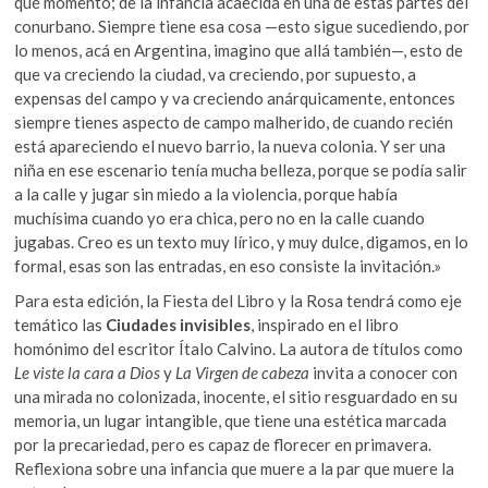
qué momento; de la infancia acaecida en una de estas partes del
conurbano. Siempre tiene esa cosa —esto sigue sucediendo, por
lo menos, acá en Argentina, imagino que allá también—, esto de
que va creciendo la ciudad, va creciendo, por supuesto, a
expensas del campo y va creciendo anárquicamente, entonces
siempre tienes aspecto de campo malherido, de cuando recién
está apareciendo el nuevo barrio, la nueva colonia. Y ser una
niña en ese escenario tenía mucha belleza, porque se podía salir
a la calle y jugar sin miedo a la violencia, porque había
muchísima cuando yo era chica, pero no en la calle cuando
jugabas. Creo es un texto muy lírico, y muy dulce, digamos, en lo
formal, esas son las entradas, en eso consiste la invitación.»
Para esta edición, la Fiesta del Libro y la Rosa tendrá como eje
temático las
Ciudades invisibles
, inspirado en el libro
homónimo del escritor Ítalo Calvino. La autora de títulos como
Le viste la cara a Dios
y
La Virgen de cabeza
invita a conocer con
una mirada no colonizada, inocente, el sitio resguardado en su
memoria, un lugar intangible, que tiene una estética marcada
por la precariedad, pero es capaz de florecer en primavera.
Reflexiona sobre una infancia que muere a la par que muere la