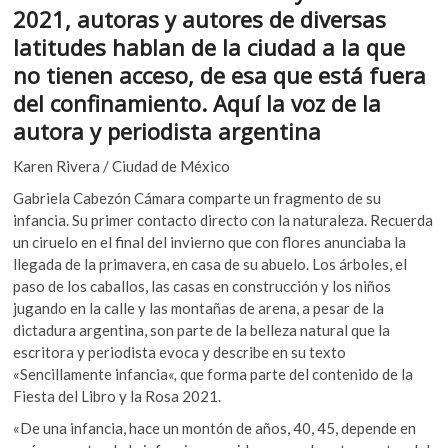
e
itt
at
k
2021, autoras y autores de diversas
b
er
s
o
latitudes hablan de la ciudad a la que
p
o
A
no tienen acceso, de esa que está fuera
e
o
p
del confinamiento. Aquí la voz de la
n
k
p
autora y periodista argentina
Karen Rivera / Ciudad de México
Gabriela Cabezón Cámara comparte un fragmento de su
infancia. Su primer contacto directo con la naturaleza. Recuerda
un ciruelo en el final del invierno que con flores anunciaba la
llegada de la primavera, en casa de su abuelo. Los árboles, el
paso de los caballos, las casas en construcción y los niños
jugando en la calle y las montañas de arena, a pesar de la
dictadura argentina, son parte de la belleza natural que la
escritora y periodista evoca y describe en su texto
«Sencillamente infancia
«,
que forma parte del contenido de la
Fiesta del Libro y la Rosa 2021.
«De una infancia, hace un montón de años, 40, 45, depende en