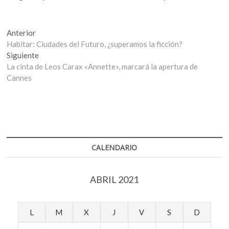
Navegación
Entrada
Anterior
anterior:
Habitar: Ciudades del Futuro, ¿superamos la ficción?
de
Entrada
Siguiente
entradas
siguiente:
La cinta de Leos Carax «Annette», marcará la apertura de
Cannes
CALENDARIO
ABRIL 2021
L
M
X
J
V
S
D