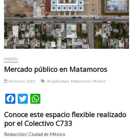
m
v
o
l
g
e
r
s
DISEÑO
k
Mercado público en Matamoros
o
p
e
26 marzo, 2021
Arquitectura
Matamoros
México
n
v
F
T
W
o
ac
w
h
l
Conoce este espacio flexible realizado
g
e
itt
at
por el Colectivo C733
e
b
er
s
r
Redacción/ Ciudad de México
o
A
s