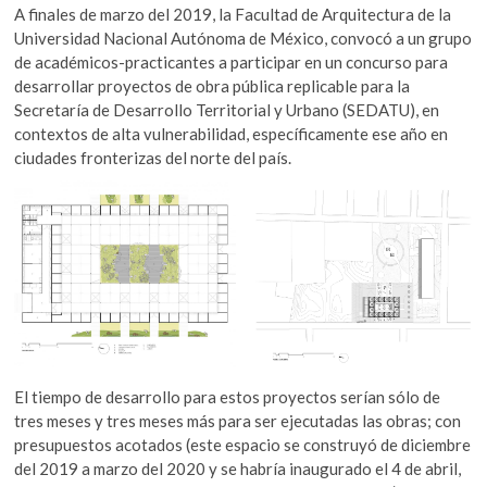
k
A finales de marzo del 2019, la Facultad de Arquitectura de la
o
p
o
Universidad Nacional Autónoma de México, convocó a un grupo
k
p
p
de académicos-practicantes a participar en un concurso para
e
desarrollar proyectos de obra pública replicable para la
n
Secretaría de Desarrollo Territorial y Urbano (SEDATU), en
contextos de alta vulnerabilidad, específicamente ese año en
ciudades fronterizas del norte del país.
El tiempo de desarrollo para estos proyectos serían sólo de
tres meses y tres meses más para ser ejecutadas las obras; con
presupuestos acotados (este espacio se construyó de diciembre
del 2019 a marzo del 2020 y se habría inaugurado el 4 de abril,