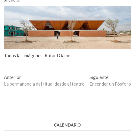
Todas las imágenes: Rafael Gamo
Navegación
Entrada
Entrada
Anterior
Siguiente
anterior:
siguiente:
La permanencia del ritual desde el teatro
Encender un Fósforo
de
entradas
CALENDARIO