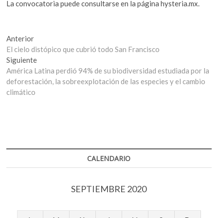
La convocatoria puede consultarse en la página hysteria.mx.
Navegación
Entrada
Anterior
anterior:
El cielo distópico que cubrió todo San Francisco
de
Entrada
Siguiente
entradas
siguiente:
América Latina perdió 94% de su biodiversidad estudiada por la
deforestación, la sobreexplotación de las especies y el cambio
climático
CALENDARIO
SEPTIEMBRE 2020