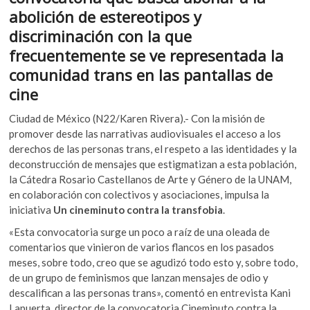
k
o
p
abolición de estereotipos y
o
k
p
discriminación con la que
p
frecuentemente se ve representada la
e
n
comunidad trans en las pantallas de
cine
Ciudad de México (N22/Karen Rivera).- Con la misión de
promover desde las narrativas audiovisuales el acceso a los
derechos de las personas trans, el respeto a las identidades y la
deconstrucción de mensajes que estigmatizan a esta población,
la Cátedra Rosario Castellanos de Arte y Género de la UNAM,
en colaboración con colectivos y asociaciones, impulsa la
iniciativa
Un
cineminuto contra la transfobia
.
«Esta convocatoria surge un poco a raíz de una oleada de
comentarios que vinieron de varios flancos en los pasados
meses, sobre todo, creo que se agudizó todo esto y, sobre todo,
de un grupo de feminismos que lanzan mensajes de odio y
descalifican a las personas trans», comentó en entrevista Kani
Lapuerta, director de la convocatoria Cineminuto contra la