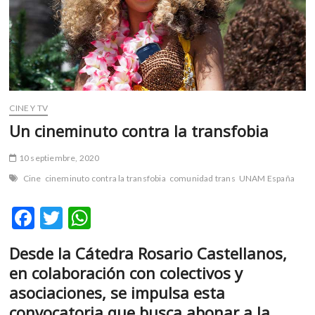
m
v
o
l
g
e
r
CINE Y TV
s
Un cineminuto contra la transfobia
k
o
10 septiembre, 2020
p
Cine
cineminuto contra la transfobia
comunidad trans
UNAM España
e
n
F
T
W
v
o
ac
w
h
l
Desde la Cátedra Rosario Castellanos,
e
itt
at
g
en colaboración con colectivos y
e
b
er
s
asociaciones, se impulsa esta
r
o
A
s
convocatoria que busca abonar a la