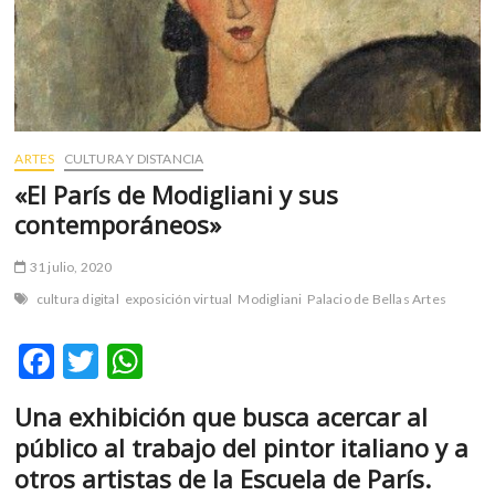
m
v
o
l
g
e
ARTES
CULTURA Y DISTANCIA
r
«El París de Modigliani y sus
s
k
contemporáneos»
o
p
31 julio, 2020
e
cultura digital
exposición virtual
Modigliani
Palacio de Bellas Artes
n
v
F
T
W
o
l
ac
w
h
g
Una exhibición que busca acercar al
e
itt
at
e
público al trabajo del pintor italiano y a
b
er
s
r
otros artistas de la Escuela de París.
s