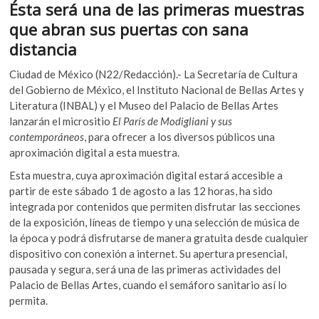
o
A
Ésta será una de las primeras muestras
k
o
p
o
que abran sus puertas con sana
p
k
p
distancia
e
n
Ciudad de México (N22/Redacción).- La Secretaría de Cultura
del Gobierno de México, el Instituto Nacional de Bellas Artes y
Literatura (INBAL) y el Museo del Palacio de Bellas Artes
lanzarán el micrositio
El París de Modigliani y sus
contemporáneos
, para ofrecer a los diversos públicos una
aproximación digital a esta muestra.
Esta muestra, cuya aproximación digital estará accesible a
partir de este sábado 1 de agosto a las 12 horas, ha sido
integrada por contenidos que permiten disfrutar las secciones
de la exposición, líneas de tiempo y una selección de música de
la época y podrá disfrutarse de manera gratuita desde cualquier
dispositivo con conexión a internet. Su apertura presencial,
pausada y segura, será una de las primeras actividades del
Palacio de Bellas Artes, cuando el semáforo sanitario así lo
permita.