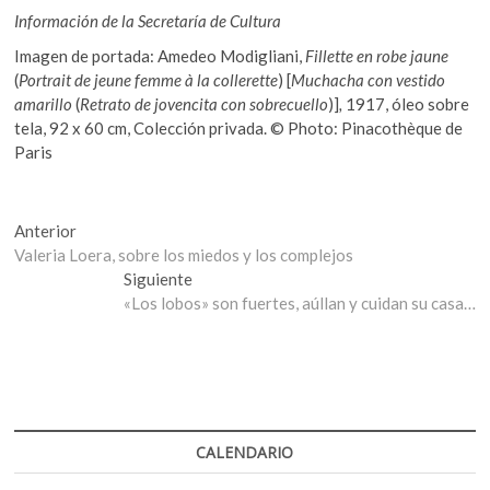
Información de la Secretaría de Cultura
Imagen de portada: Amedeo Modigliani,
Fillette en robe jaune
(
Portrait de jeune femme à la collerette
) [
Muchacha con vestido
amarillo
(
Retrato de jovencita con sobrecuello
)]
,
1917, óleo sobre
tela, 92 x 60 cm, Colección privada. © Photo: Pinacothèque de
Paris
Navegación
Entrada
Anterior
anterior:
Valeria Loera, sobre los miedos y los complejos
de
Entrada
Siguiente
entradas
siguiente:
«Los lobos» son fuertes, aúllan y cuidan su casa…
CALENDARIO