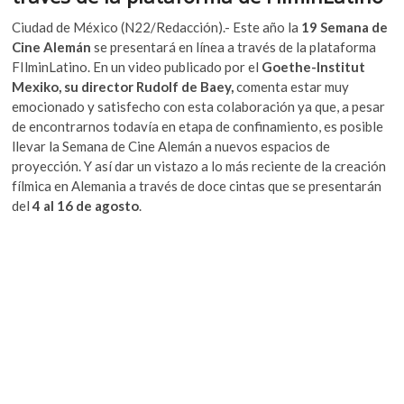
k
o
p
Ciudad de México (N22/Redacción).- Este año la
19
Semana de
o
k
p
Cine Alemán
se presentará en línea a través de la plataforma
p
FIlminLatino. En un video publicado por el
Goethe-Institut
e
Mexiko, su director Rudolf de Baey,
comenta estar muy
n
emocionado y satisfecho con esta colaboración ya que, a pesar
de encontrarnos todavía en etapa de confinamiento, es posible
llevar la Semana de Cine Alemán a nuevos espacios de
proyección. Y así dar un vistazo a lo más reciente de la creación
fílmica en Alemania a través de doce cintas que se presentarán
del
4 al 16 de agosto
.