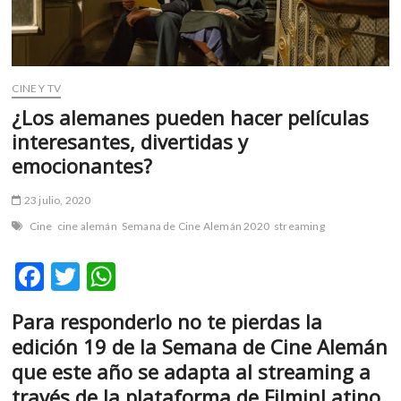
m
v
o
l
CINE Y TV
g
¿Los alemanes pueden hacer películas
e
r
interesantes, divertidas y
s
emocionantes?
k
o
23 julio, 2020
p
Cine
cine alemán
Semana de Cine Alemán 2020
streaming
e
n
F
T
W
v
o
ac
w
h
l
Para responderlo no te pierdas la
e
itt
at
g
edición 19 de la Semana de Cine Alemán
e
b
er
s
que este año se adapta al streaming a
r
o
A
s
través de la plataforma de FilminLatino