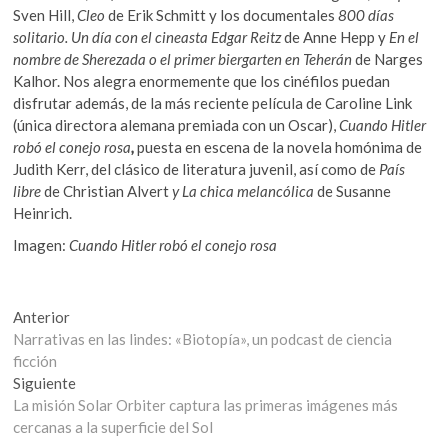
Sven Hill,
Cleo
de Erik Schmitt y los documentales
800 días
solitario. Un día con el cineasta Edgar Reitz
de Anne Hepp y
En el
nombre de Sherezada o el primer biergarten en Teherán
de Narges
Kalhor. Nos alegra enormemente que los cinéfilos puedan
disfrutar además, de la más reciente película de Caroline Link
(única directora alemana premiada con un Oscar),
Cuando Hitler
robó el conejo rosa
,
puesta en escena de la novela homónima de
Judith Kerr, del clásico de literatura juvenil, así como de
País
libre
de Christian Alvert
y
La chica melancólica
de Susanne
Heinrich.
Imagen:
Cuando Hitler robó el conejo rosa
Navegación
Entrada
Anterior
anterior:
Narrativas en las lindes: «Biotopía», un podcast de ciencia
de
ficción
entradas
Entrada
Siguiente
siguiente:
La misión Solar Orbiter captura las primeras imágenes más
cercanas a la superficie del Sol