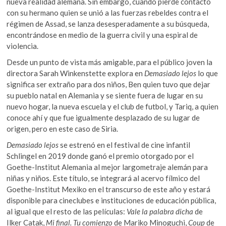
nueva realidad alemana. Sin embargo, cuando pierde contacto
con su hermano quien se unió a las fuerzas rebeldes contra el
régimen de Assad, se lanza desesperadamente a su búsqueda,
encontrándose en medio de la guerra civil y una espiral de
violencia.
Desde un punto de vista más amigable, para el público joven la
directora Sarah Winkenstette explora en
Demasiado lejos
lo que
significa ser extraño para dos niños, Ben quien tuvo que dejar
su pueblo natal en Alemania y se siente fuera de lugar en su
nuevo hogar, la nueva escuela y el club de futbol, y Tariq, a quien
conoce ahí y que fue igualmente desplazado de su lugar de
origen, pero en este caso de Siria.
Demasiado lejos
se estrenó en el festival de cine infantil
Schlingel en 2019 donde ganó el premio otorgado por el
Goethe-Institut Alemania al mejor largometraje alemán para
niñas y niños. Este título, se integrará al acervo fílmico del
Goethe-Institut Mexiko en el transcurso de este año y estará
disponible para cineclubes e instituciones de educación pública,
al igual que el resto de las películas:
Vale la palabra dicha
de
Ilker Catak,
Mi final. Tu comienzo
de Mariko Minoguchi,
Coup
de