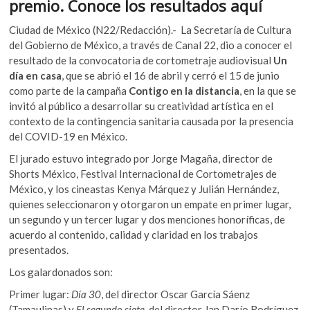
o
A
premio. Conoce los resultados aquí
k
o
p
o
Ciudad de México (N22/Redacción).- La Secretaría de Cultura
p
k
p
del Gobierno de México, a través de Canal 22, dio a conocer el
e
resultado de la convocatoria de cortometraje audiovisual
Un
n
día en casa
, que se abrió el 16 de abril y cerró el 15 de junio
como parte de la campaña
Contigo en la distancia
, en la que se
invitó al público a desarrollar su creatividad artística en el
contexto de la contingencia sanitaria causada por la presencia
del COVID-19 en México.
El jurado estuvo integrado por Jorge Magaña, director de
Shorts México, Festival Internacional de Cortometrajes de
México, y los cineastas Kenya Márquez y Julián Hernández,
quienes seleccionaron y otorgaron un empate en primer lugar,
un segundo y un tercer lugar y dos menciones honoríficas, de
acuerdo al contenido, calidad y claridad en los trabajos
presentados.
Los galardonados son:
Primer lugar:
Día 30
, del director Oscar García Sáenz
(Tamaulipas) y
El segundo siete
, del director Jan Darío Rodríguez