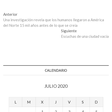
Navegación
Entrada
Anterior
anterior:
Una investigación revela que los humanos llegaron a América
de
del Norte 15 mil años antes de lo que se creía
entradas
Entrada
Siguiente
siguiente:
Escuchas de una ciudad vacía
CALENDARIO
JULIO 2020
L
M
X
J
V
S
D
1
2
3
4
5