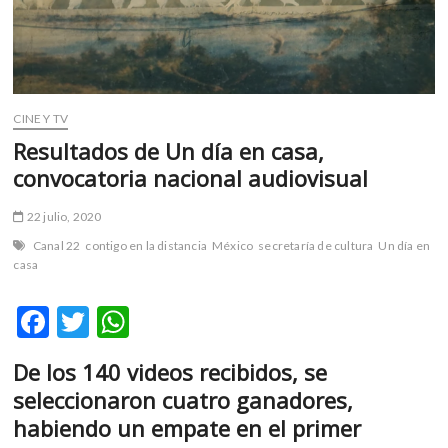
m
v
o
l
g
CINE Y TV
e
Resultados de Un día en casa,
r
s
convocatoria nacional audiovisual
k
o
22 julio, 2020
p
Canal 22
contigo en la distancia
México
secretaría de cultura
Un día en
e
casa
n
v
F
T
W
o
ac
w
h
l
De los 140 videos recibidos, se
g
e
itt
at
e
seleccionaron cuatro ganadores,
b
er
s
r
habiendo un empate en el primer
s