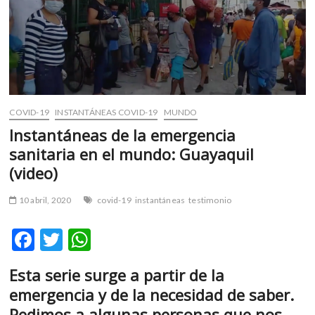
m
v
o
l
g
e
r
COVID-19
INSTANTÁNEAS COVID-19
MUNDO
s
Instantáneas de la emergencia
k
sanitaria en el mundo: Guayaquil
o
p
(video)
e
n
10 abril, 2020
covid-19
instantáneas
testimonio
v
o
F
T
W
l
ac
w
h
g
Esta serie surge a partir de la
e
e
itt
at
emergencia y de la necesidad de saber.
r
b
er
s
s
Pedimos a algunas personas que nos