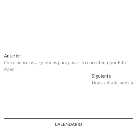
Navegación
Entrada
Anterior
anterior:
Cinco películas argentinas para pasar la cuarentena, por Fito
de
Páez
entradas
Entrada
Siguiente
siguiente:
Hoy es día de poesía
CALENDARIO