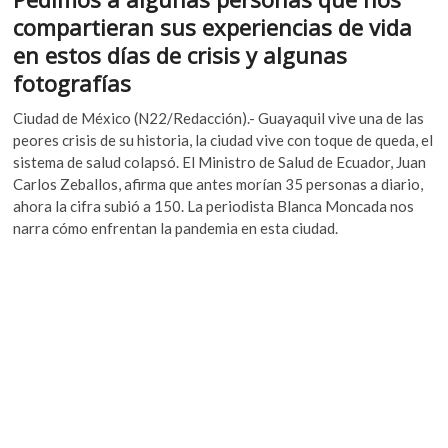
k
o
A
compartieran sus experiencias de vida
o
o
p
en estos días de crisis y algunas
p
k
p
e
fotografías
n
Ciudad de México (N22/Redacción).- Guayaquil vive una de las
peores crisis de su historia, la ciudad vive con toque de queda, el
sistema de salud colapsó. El Ministro de Salud de Ecuador, Juan
Carlos Zeballos, afirma que antes morían 35 personas a diario,
ahora la cifra subió a 150. La periodista Blanca Moncada nos
narra cómo enfrentan la pandemia en esta ciudad.