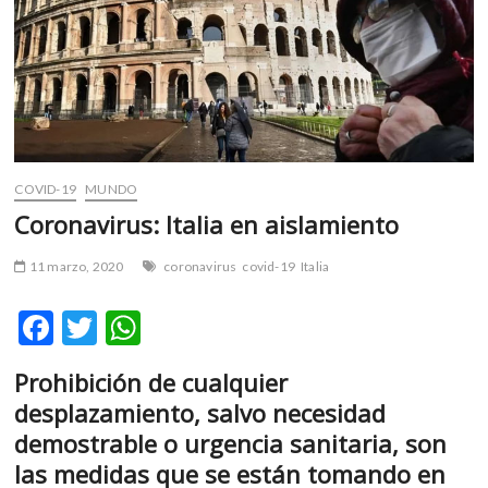
m
v
o
l
g
e
r
s
COVID-19
MUNDO
k
Coronavirus: Italia en aislamiento
o
p
11 marzo, 2020
coronavirus
covid-19
Italia
e
n
F
T
W
v
ac
w
h
o
Prohibición de cualquier
l
e
itt
at
g
desplazamiento, salvo necesidad
b
er
s
e
demostrable o urgencia sanitaria, son
r
o
A
las medidas que se están tomando en
s