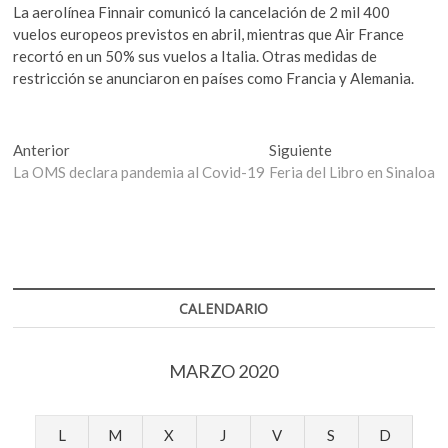
La aerolínea Finnair comunicó la cancelación de 2 mil 400
vuelos europeos previstos en abril, mientras que Air France
recortó en un 50% sus vuelos a Italia. Otras medidas de
restricción se anunciaron en países como Francia y Alemania.
Navegación
Entrada
Entrada
Anterior
Siguiente
anterior:
siguiente:
La OMS declara pandemia al Covid-19
Feria del Libro en Sinaloa
de
entradas
CALENDARIO
MARZO 2020
L
M
X
J
V
S
D