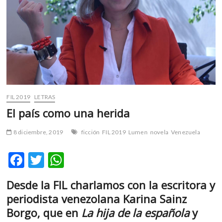
m
v
o
l
g
e
r
s
k
FIL 2019
LETRAS
o
El país como una herida
p
e
8 diciembre, 2019
ficción
FIL 2019
Lumen
novela
Venezuela
n
v
F
T
W
o
ac
w
h
l
Desde la FIL charlamos con la escritora y
g
e
itt
at
e
periodista venezolana Karina Sainz
b
er
s
r
Borgo, que en
La hija de la española
y
s