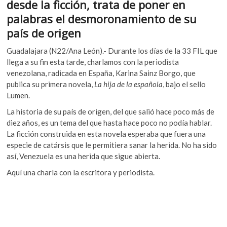
o
A
desde la ficción, trata de poner en
k
o
p
palabras el desmoronamiento de su
o
p
k
p
país de origen
e
n
Guadalajara (N22/Ana León).- Durante los días de la 33 FIL que
llega a su fin esta tarde, charlamos con la periodista
venezolana, radicada en España, Karina Sainz Borgo, que
publica su primera novela,
La hija de la española
, bajo el sello
Lumen.
La historia de su país de origen, del que salió hace poco más de
diez años, es un tema del que hasta hace poco no podía hablar.
La ficción construida en esta novela esperaba que fuera una
especie de catársis que le permitiera sanar la herida. No ha sido
así, Venezuela es una herida que sigue abierta.
Aquí una charla con la escritora y periodista.