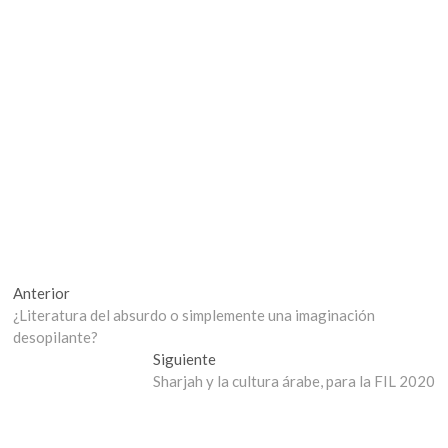
Navegación
Entrada
Anterior
anterior:
¿Literatura del absurdo o simplemente una imaginación
de
desopilante?
entradas
Entrada
Siguiente
siguiente:
Sharjah y la cultura árabe, para la FIL 2020